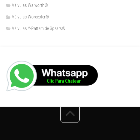
Válvulas Walworth®
Válvulas Worcester®
Válvulas Y-Pattern de Spears®️