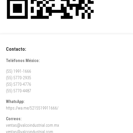
Contacto:
Teléfonos México:
(55) 1991-1666
(55) 5770-2935
(55) 5770-4776
(55) 5770-4487
WhatsApp:
https://wa.me/5215519911666/
Correos:
ventas@valcoindustrial.com.mx
ventas@valcoindustrial.com