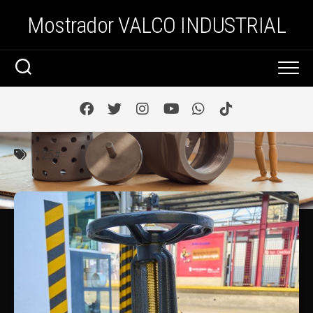
Saltar
Mostrador VALCO INDUSTRIAL
al
contenido
125#