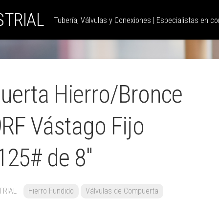
STRIAL
Tubería, Válvulas y Conexiones | Especialistas en con
uerta Hierro/Bronce
RF Vástago Fijo
125# de 8″
TRIAL
Hierro Fundido
Válvulas de Compuerta