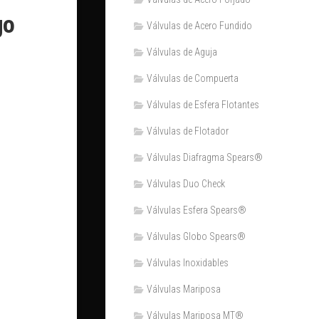
go
Válvulas de Acero Fundido
Válvulas de Aguja
Válvulas de Compuerta
Válvulas de Esfera Flotantes
Válvulas de Flotador
Válvulas Diafragma Spears®️
Válvulas Duo Check
Válvulas Esfera Spears®
Válvulas Globo Spears®
Válvulas Inoxidables
Válvulas Mariposa
Válvulas Mariposa MT®