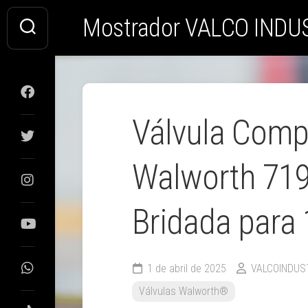
Saltar
Mostrador VALCO INDU
al
contenido
Válvula Comp
Walworth 719
Bridada para 
1 de abril de 2025
VALCOINDUS
Válvulas Walworth®