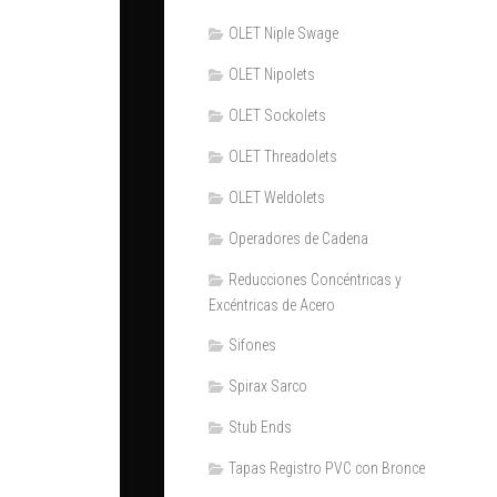
OLET Niple Swage
OLET Nipolets
OLET Sockolets
OLET Threadolets
OLET Weldolets
Operadores de Cadena
Reducciones Concéntricas y
Excéntricas de Acero
Sifones
Spirax Sarco
Stub Ends
Tapas Registro PVC con Bronce