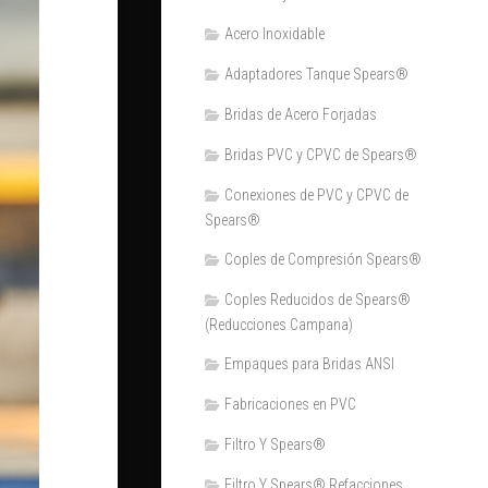
Acero Inoxidable
Adaptadores Tanque Spears®
Bridas de Acero Forjadas
Bridas PVC y CPVC de Spears®
Conexiones de PVC y CPVC de
Spears®
Coples de Compresión Spears®
Coples Reducidos de Spears®
(Reducciones Campana)
Empaques para Bridas ANSI
Fabricaciones en PVC
Filtro Y Spears®
Filtro Y Spears® Refacciones