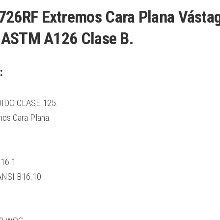
26RF Extremos Cara Plana Vásta
o ASTM A126 Clase B.
:
DO CLASE 125.
s Cara Plana.
B16.1
ANSI B16.10