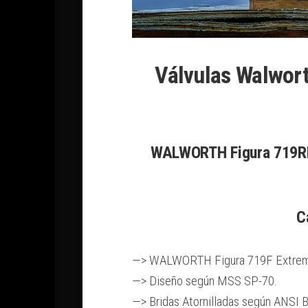
Válvulas Walwor
WALWORTH Figura 719RF 
C
—> WALWORTH Figura 719F Extremo
—> Diseño según MSS SP-70.
—> Bridas Atornilladas según ANSI 