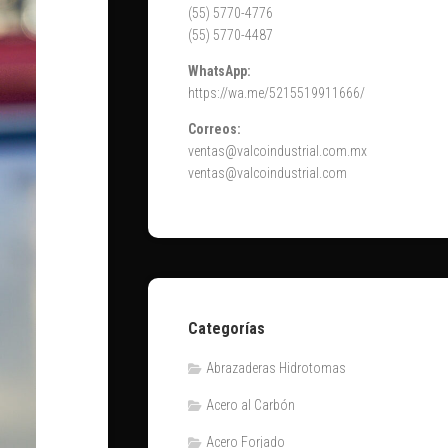
(55) 5770-4776
(55) 5770-4487
WhatsApp:
https://wa.me/5215519911666/
Correos:
ventas@valcoindustrial.com.mx
ventas@valcoindustrial.com
Categorías
Abrazaderas Hidrotomas
Acero al Carbón
Acero Forjado