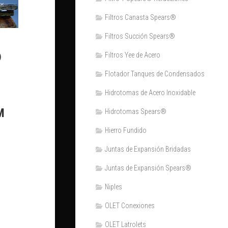
Filtros Canasta Spears®
Filtros Succión Spears®
o
Filtros Yee de Acero
Flotador Tanques de Condensados
Hidrotomas de Acero Inoxidable
M
Hidrotomas Spears®
Hierro Fundido
Juntas de Expansión Bridadas
Juntas de Expansión Spears®
Niples
OLET Conexiones
OLET Latrolets