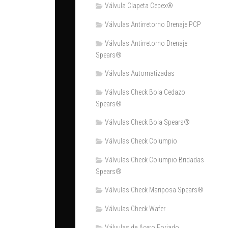
Válvula Clapeta Cepex®
Válvulas Antirretorno Drenaje PCP
Válvulas Antirretorno Drenaje
Spears®
Válvulas Automatizadas
Válvulas Check Bola Cedazo
Spears®
Válvulas Check Bola Spears®
Válvulas Check Columpio
Válvulas Check Columpio Bridadas
Spears®
Válvulas Check Mariposa Spears®
Válvulas Check Wafer
Válvulas de Acero Forjado