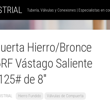
STRIAL
Tubería, Válvulas y Conexiones | Especialistas en con
uerta Hierro/Bronce
RF Vástago Saliente
125# de 8″
USTRIAL
Hierro Fundido
Válvulas de Compuerta