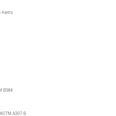
 Hierro.
M B584.
s ASTM A307-B.