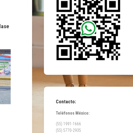
lase
Contacto:
Teléfonos México:
(55) 1991-1666
(55) 5770-2935