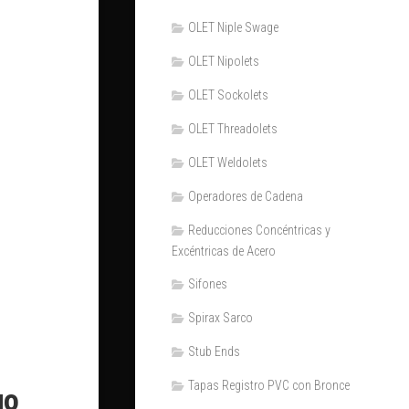
OLET Niple Swage
OLET Nipolets
OLET Sockolets
OLET Threadolets
OLET Weldolets
Operadores de Cadena
Reducciones Concéntricas y
Excéntricas de Acero
Sifones
Spirax Sarco
Stub Ends
Tapas Registro PVC con Bronce
go