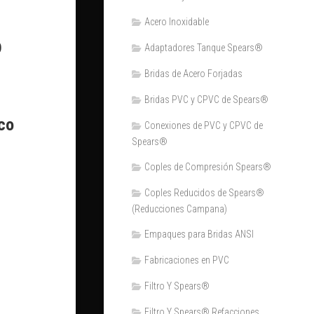
Acero Inoxidable
o
Adaptadores Tanque Spears®
Bridas de Acero Forjadas
Bridas PVC y CPVC de Spears®
co
Conexiones de PVC y CPVC de
Spears®
Coples de Compresión Spears®
Coples Reducidos de Spears®
(Reducciones Campana)
Empaques para Bridas ANSI
Fabricaciones en PVC
Filtro Y Spears®
Filtro Y Spears® Refacciones