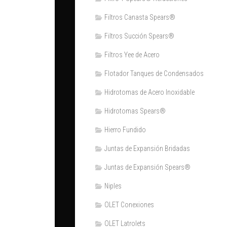
Filtros Canasta Spears®
Filtros Succión Spears®
Filtros Yee de Acero
Flotador Tanques de Condensados
Hidrotomas de Acero Inoxidable
Hidrotomas Spears®
Hierro Fundido
Juntas de Expansión Bridadas
Juntas de Expansión Spears®
Niples
OLET Conexiones
OLET Latrolets