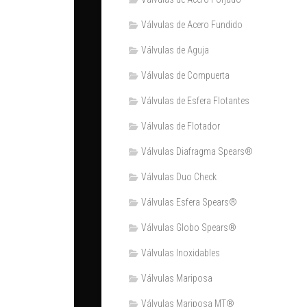
Válvulas de Acero Fundido
Válvulas de Aguja
Válvulas de Compuerta
Válvulas de Esfera Flotantes
Válvulas de Flotador
Válvulas Diafragma Spears®️
Válvulas Duo Check
Válvulas Esfera Spears®
Válvulas Globo Spears®
Válvulas Inoxidables
Válvulas Mariposa
Válvulas Mariposa MT®