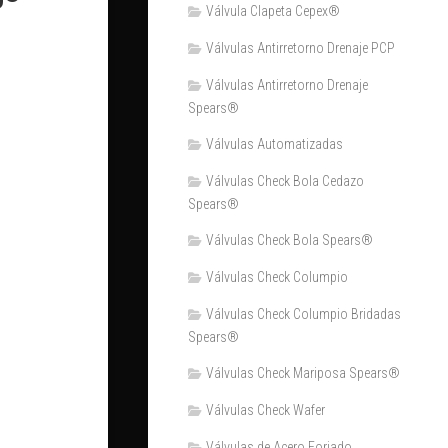
Válvula Clapeta Cepex®
Válvulas Antirretorno Drenaje PCP
Válvulas Antirretorno Drenaje
Spears®
Válvulas Automatizadas
Válvulas Check Bola Cedazo
Spears®
Válvulas Check Bola Spears®
Válvulas Check Columpio
Válvulas Check Columpio Bridadas
Spears®
Válvulas Check Mariposa Spears®
Válvulas Check Wafer
Válvulas de Acero Forjado