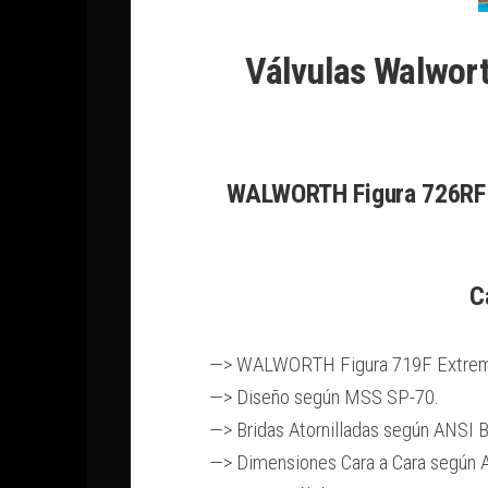
Válvulas Walwor
WALWORTH Figura 726RF E
C
—> WALWORTH Figura 719F Extremo
—> Diseño según MSS SP-70.
—> Bridas Atornilladas según ANSI 
—> Dimensiones Cara a Cara según 