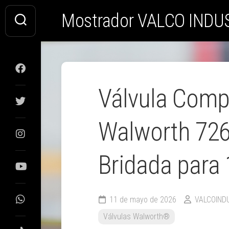
Saltar
Mostrador VALCO INDU
al
contenido
Válvula Comp
Walworth 726
Bridada para 
11 de mayo de 2026
VALCOIND
Válvulas Walworth®