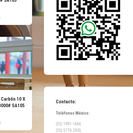
0# SA105
5
l Carbón 10 X
Contacto:
 3000# SA105
Teléfonos México:
4
(55) 1991-1666
(55) 5770-2935