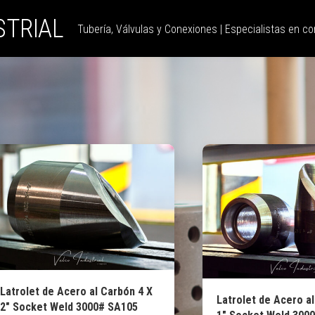
STRIAL
Tubería, Válvulas y Conexiones | Especialistas en con
Latrolet de Acero al Carbón 4 X
Latrolet de Acero al
2″ Socket Weld 3000# SA105