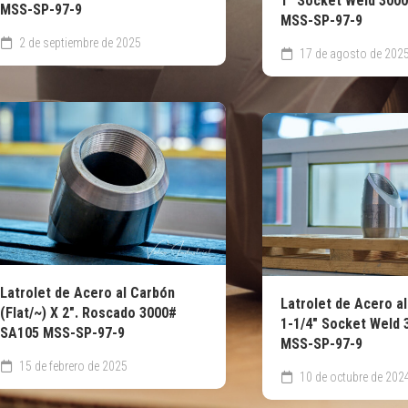
1″ Socket Weld 300
MSS-SP-97-9
MSS-SP-97-9
2 de septiembre de 2025
17 de agosto de 202
Latrolet de Acero al Carbón
Latrolet de Acero a
(Flat/~) X 2″. Roscado 3000#
1-1/4″ Socket Weld
SA105 MSS-SP-97-9
MSS-SP-97-9
15 de febrero de 2025
10 de octubre de 202