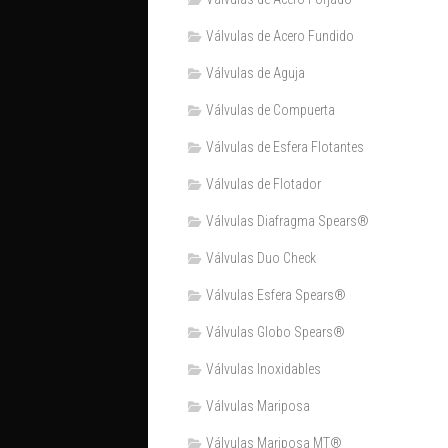
Válvulas de Acero Fundido
Válvulas de Aguja
Válvulas de Compuerta
Válvulas de Esfera Flotantes
Válvulas de Flotador
Válvulas Diafragma Spears®️
Válvulas Duo Check
Válvulas Esfera Spears®
Válvulas Globo Spears®
Válvulas Inoxidables
Válvulas Mariposa
Válvulas Mariposa MT®