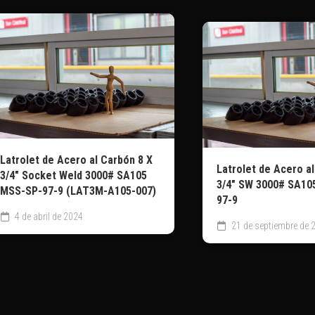
Latrolet de Acero al Carbón 8 X
Latrolet de Acero al
3/4″ Socket Weld 3000# SA105
3/4″ SW 3000# SA10
MSS-SP-97-9 (LAT3M-A105-007)
97-9
4 de abril de 2024
21 de septiembre de 