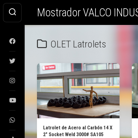
Saltar
Mostrador VALCO INDU
al
contenido
OLET Latrolets
Latrolet de Acero al Carbón 14 X
2″ Socket Weld 3000# SA105