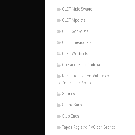
OLET Niple Swage
OLET Nipolets
OLET Sockolets
OLET Threadolets
OLET Weldolets
Operadores de Cadena
Reducciones Concéntricas y
Excéntricas de Acero
Sifones
Spirax Sarco
Stub Ends
Tapas Registro PVC con Bronce