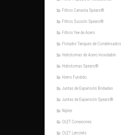
Filtros Canasta Spears®
Filtros Succión Spears®
Filtros Yee de Acero
Flotador Tanques de Condensados
Hidrotomas de Acero Inoxidable
Hidrotomas Spears®
Hierro Fundido
Juntas de Expansión Bridadas
Juntas de Expansión Spears®
Niples
OLET Conexiones
OLET Latrolets