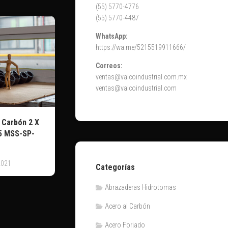
(55) 5770-4776
(55) 5770-4487
WhatsApp:
https://wa.me/5215519911666/
Correos:
ventas@valcoindustrial.com.mx
ventas@valcoindustrial.com
 Carbón 2 X
5 MSS-SP-
2021
Categorías
Abrazaderas Hidrotomas
Acero al Carbón
Acero Forjado