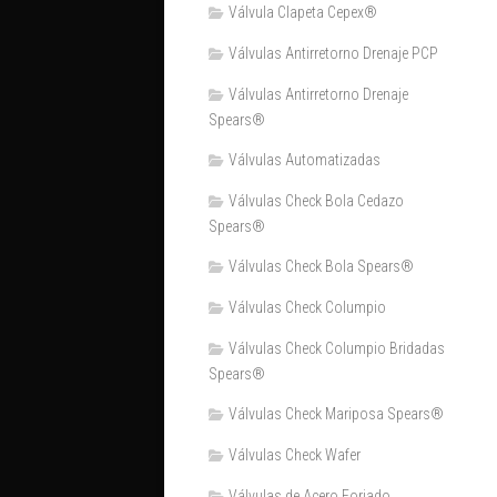
Válvula Clapeta Cepex®
Válvulas Antirretorno Drenaje PCP
Válvulas Antirretorno Drenaje
Spears®
Válvulas Automatizadas
Válvulas Check Bola Cedazo
Spears®
Válvulas Check Bola Spears®
Válvulas Check Columpio
Válvulas Check Columpio Bridadas
Spears®
Válvulas Check Mariposa Spears®
Válvulas Check Wafer
Válvulas de Acero Forjado