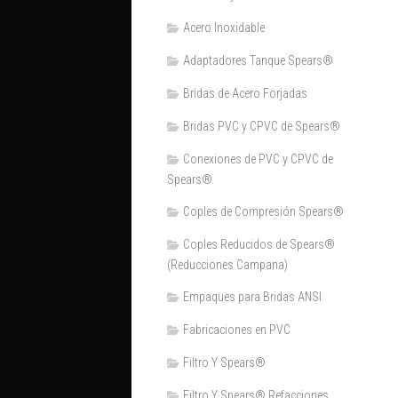
Acero Inoxidable
Adaptadores Tanque Spears®
Bridas de Acero Forjadas
Bridas PVC y CPVC de Spears®
Conexiones de PVC y CPVC de
Spears®
Coples de Compresión Spears®
Coples Reducidos de Spears®
(Reducciones Campana)
Empaques para Bridas ANSI
Fabricaciones en PVC
Filtro Y Spears®
Filtro Y Spears® Refacciones