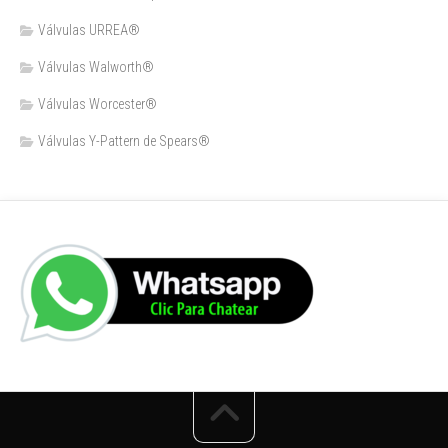
Válvulas URREA®
Válvulas Walworth®
Válvulas Worcester®
Válvulas Y-Pattern de Spears®️