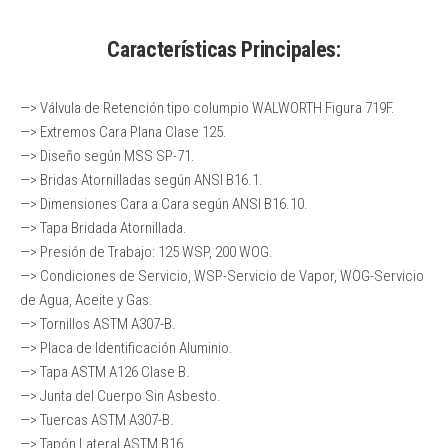
Características Principales:
—> Válvula de Retención tipo columpio WALWORTH Figura 719F.
—> Extremos Cara Plana Clase 125.
—> Diseño según MSS SP-71.
—> Bridas Atornilladas según ANSI B16.1.
—> Dimensiones Cara a Cara según ANSI B16.10.
—> Tapa Bridada Atornillada.
—> Presión de Trabajo: 125 WSP, 200 WOG.
—> Condiciones de Servicio, WSP-Servicio de Vapor, WOG-Servicio
de Agua, Aceite y Gas.
—> Tornillos ASTM A307-B.
—> Placa de Identificación Aluminio.
—> Tapa ASTM A126 Clase B.
—> Junta del Cuerpo Sin Asbesto.
—> Tuercas ASTM A307-B.
—> Tapón Lateral ASTM B16.