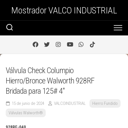
Saltar
Mostrador VALCO INDUSTRIAL
al
contenido
Válvula Check Columpio
Hierro/Bronce Walworth 928RF
Bridada para 125# 4″
15 de junio de 2024
VALCOINDUSTRIAL
Hierro Fundido
Válvulas Walworth®
928RF-040