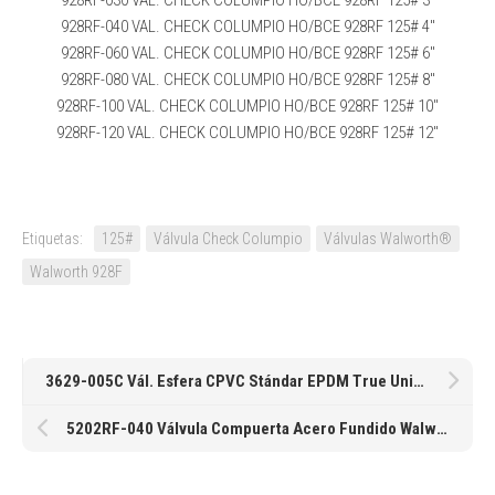
928RF-040 VAL. CHECK COLUMPIO HO/BCE 928RF 125# 4″
928RF-060 VAL. CHECK COLUMPIO HO/BCE 928RF 125# 6″
928RF-080 VAL. CHECK COLUMPIO HO/BCE 928RF 125# 8″
928RF-100 VAL. CHECK COLUMPIO HO/BCE 928RF 125# 10″
928RF-120 VAL. CHECK COLUMPIO HO/BCE 928RF 125# 12″
Etiquetas:
125#
Válvula Check Columpio
Válvulas Walworth®
Walworth 928F
3629-005C Vál. Esfera CPVC Stándar EPDM True Union 2000 Cementar/ Roscar de Spears® 1/2″
5202RF-040 Válvula Compuerta Acero Fundido Walworth 5202RF Clase 150 de 4″