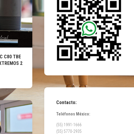
C C80 TBE
XTREMOS 2
Contacto:
Teléfonos México:
(55) 1991-1666
(55) 5770-2935