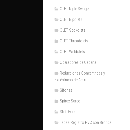
OLET Niple Swage
OLET Nipolets
OLET Sockolets
OLET Threadolets
OLET Weldolets
Operadores de Cadena
Reducciones Concéntricas y
Excéntricas de Acero
Sifones
Spirax Sarco
Stub Ends
Tapas Registro PVC con Bronce