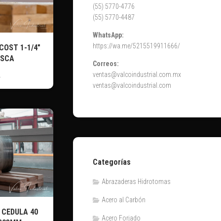
(55) 5770-4776
(55) 5770-4487
WhatsApp:
https://wa.me/5215519911666/
COST 1-1/4″
OSCA
Correos:
ventas@valcoindustrial.com.mx
4
ventas@valcoindustrial.com
Categorías
Abrazaderas Hidrotomas
Acero al Carbón
 CEDULA 40
Acero Forjado