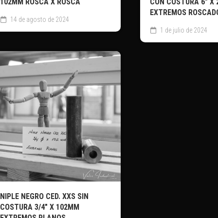
102MM ROSCA X ROSCA
CON COSTURA 6″ X
EXTREMOS ROSCAD
14 de agosto de 2024
1 de julio de 2024
NIPLE NEGRO CED. XXS SIN
COSTURA 3/4″ X 102MM
EXTREMOS PLANOS