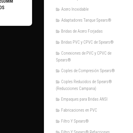
 203MM
OS
Acero Inoxidable
Adaptadores Tanque Spears®
Bridas de Acero Forjadas
Bridas PVC y CPVC de Spears®
Conexiones de PVC y CPVC de
Spears®
Coples de Compresión Spears®
Coples Reducidos de Spears®
(Reducciones Campana)
Empaques para Bridas ANSI
Fabricaciones en PVC
Filtro Y Spears®
Filtro Y Spears® Refacciones