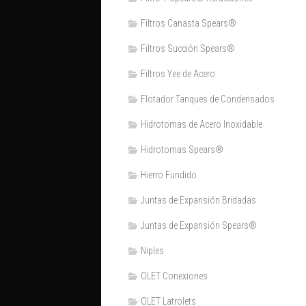
Filtros Canasta Spears®
Filtros Succión Spears®
Filtros Yee de Acero
Flotador Tanques de Condensados
Hidrotomas de Acero Inoxidable
Hidrotomas Spears®
Hierro Fundido
Juntas de Expansión Bridadas
Juntas de Expansión Spears®
Niples
OLET Conexiones
OLET Latrolets