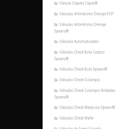
Válvula Clapeta Cepex®
Válvulas Antirretorno Drenaje PCP
Válvulas Antirretorno Drenaje
Spears®
Válvulas Automatizadas
Válvulas Check Bola Cedazo
Spears®
Válvulas Check Bola Spears®
Válvulas Check Columpio
Válvulas Check Columpio Bridadas
Spears®
Válvulas Check Mariposa Spears®
Válvulas Check Wafer
Válvulas de Acero Forjado