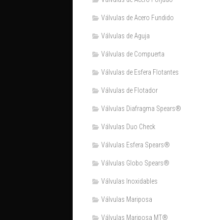
Válvulas de Acero Fundido
Válvulas de Aguja
Válvulas de Compuerta
Válvulas de Esfera Flotantes
Válvulas de Flotador
Válvulas Diafragma Spears®️
Válvulas Duo Check
Válvulas Esfera Spears®
Válvulas Globo Spears®
Válvulas Inoxidables
Válvulas Mariposa
Válvulas Mariposa MT®