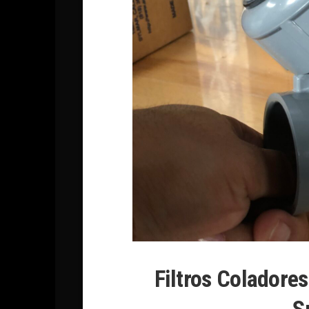
Filtros Coladore
S