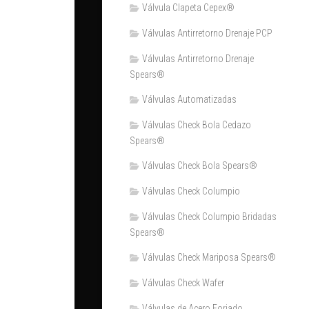
Válvula Clapeta Cepex®
Válvulas Antirretorno Drenaje PCP
Válvulas Antirretorno Drenaje
Spears®
Válvulas Automatizadas
Válvulas Check Bola Cedazo
Spears®
Válvulas Check Bola Spears®
Válvulas Check Columpio
Válvulas Check Columpio Bridadas
Spears®
Válvulas Check Mariposa Spears®
Válvulas Check Wafer
Válvulas de Acero Forjado