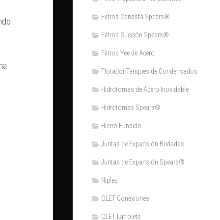
Filtros Canasta Spears®
ndo
Filtros Succión Spears®
Filtros Yee de Acero
na
Flotador Tanques de Condensados
Hidrotomas de Acero Inoxidable
Hidrotomas Spears®
Hierro Fundido
Juntas de Expansión Bridadas
Juntas de Expansión Spears®
Niples
OLET Conexiones
OLET Latrolets