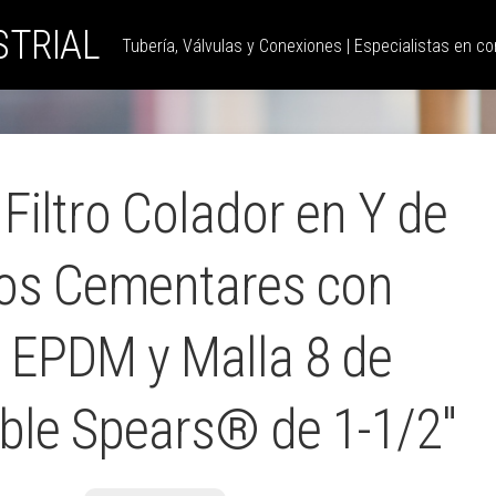
STRIAL
Tubería, Válvulas y Conexiones | Especialistas en con
iltro Colador en Y de
os Cementares con
EPDM y Malla 8 de
ble Spears® de 1-1/2″