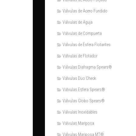
Válvulas de Acero Fundido
Válvulas de Aguja
Válvulas de Compuerta
Válvulas de Esfera Flotantes
Válvulas de Flotador
Válvulas Diafragma Spears®️
Válvulas Duo Check
Válvulas Esfera Spears®
Válvulas Globo Spears®
Válvulas Inoxidables
Válvulas Mariposa
Válvulas Mariposa MT®