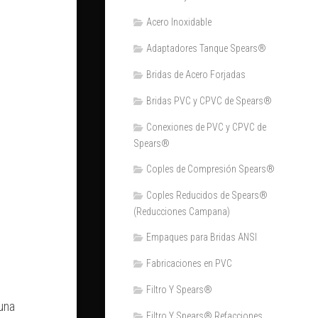
Acero Inoxidable
Adaptadores Tanque Spears®
Bridas de Acero Forjadas
Bridas PVC y CPVC de Spears®
Conexiones de PVC y CPVC de
Spears®
Coples de Compresión Spears®
Coples Reducidos de Spears®
(Reducciones Campana)
Empaques para Bridas ANSI
Fabricaciones en PVC
Filtro Y Spears®
una
Filtro Y Spears® Refacciones