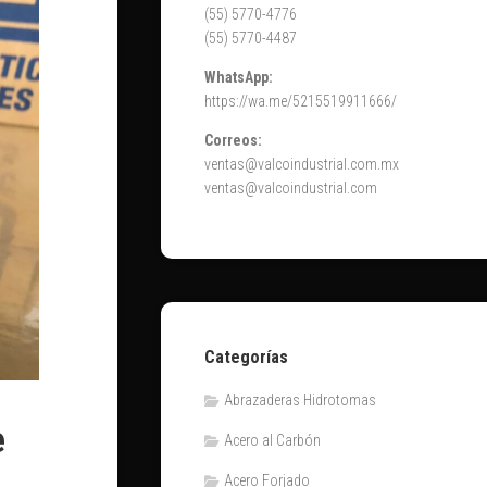
(55) 5770-4776
(55) 5770-4487
WhatsApp:
https://wa.me/5215519911666/
Correos:
ventas@valcoindustrial.com.mx
ventas@valcoindustrial.com
Categorías
Abrazaderas Hidrotomas
e
Acero al Carbón
Acero Forjado