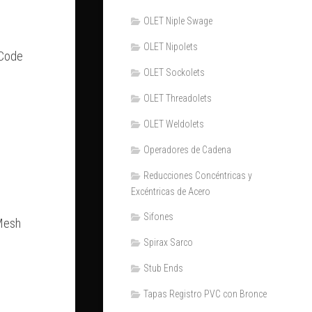
OLET Niple Swage
OLET Nipolets
 Code
OLET Sockolets
h
OLET Threadolets
OLET Weldolets
Operadores de Cadena
Reducciones Concéntricas y
h
Excéntricas de Acero
Sifones
Mesh
Spirax Sarco
Stub Ends
Tapas Registro PVC con Bronce