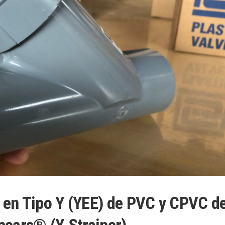
s en Tipo Y (YEE) de PVC y CPVC d
pears® (Y-Strainer)