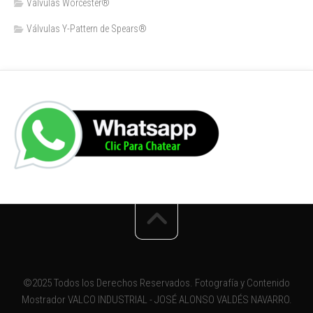
Válvulas Worcester®
Válvulas Y-Pattern de Spears®️
©2025 Todos los Derechos Reservados. Fotografía y Contenido
Mostrador VALCO INDUSTRIAL - JOSÉ ALONSO VALDÉS NAVARRO.