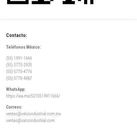
Contacto:
Teléfonos México:
(55) 1991-1666
(55) 5770-2935
(55) 5770-4776
(55) 5770-4487
WhatsApp:
https://wa.me/5215519911666/
Correos:
ventas@valcoindustrial.com.mx
ventas@valcoindustrial.com