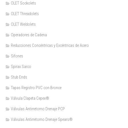
OLET Sockolets
OLET Threadolets
OLET Weldolets
Operadores de Cadena
Reducciones Concéntricas y Excéntricas de Acero
Sifones
Spirax Sarco
Stub Ends
Tapas Registro PVC con Bronce
Válvula Clapeta Cepex®
Válvulas Antirretorno Drenaje PCP
Válvulas Antirretorno Drenaje Spears®