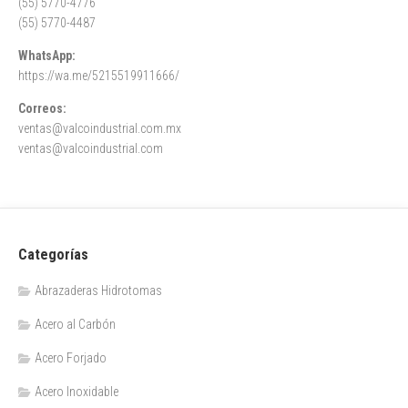
(55) 5770-4776
(55) 5770-4487
WhatsApp:
https://wa.me/5215519911666/
Correos:
ventas@valcoindustrial.com.mx
ventas@valcoindustrial.com
Categorías
Abrazaderas Hidrotomas
Acero al Carbón
Acero Forjado
Acero Inoxidable