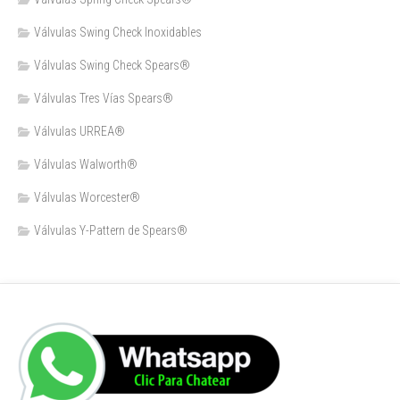
Válvulas Swing Check Inoxidables
Válvulas Swing Check Spears®
Válvulas Tres Vías Spears®
Válvulas URREA®
Válvulas Walworth®
Válvulas Worcester®
Válvulas Y-Pattern de Spears®️