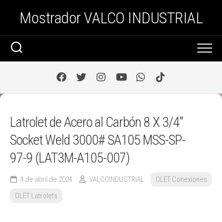
Saltar
Mostrador VALCO INDUSTRIAL
al
contenido
Latrolet de Acero al Carbón 8 X 3/4″
Socket Weld 3000# SA105 MSS-SP-
97-9 (LAT3M-A105-007)
4 de abril de 2024
VALCOINDUSTRIAL
OLET Conexiones
OLET Latrolets