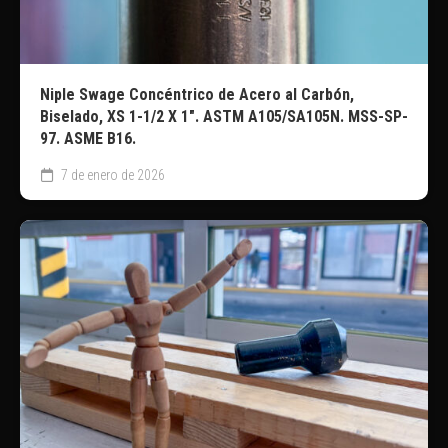
Niple Swage Concéntrico de Acero al Carbón,
Biselado, XS 1-1/2 X 1″. ASTM A105/SA105N. MSS-SP-
97. ASME B16.
7 de enero de 2026