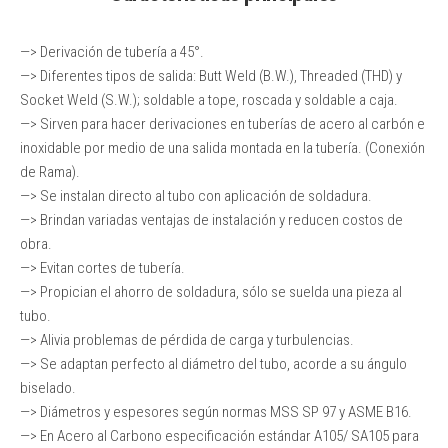
—> Derivación de tubería a 45°.
—> Diferentes tipos de salida: Butt Weld (B.W.), Threaded (THD) y
Socket Weld (S.W.); soldable a tope, roscada y soldable a caja.
—> Sirven para hacer derivaciones en tuberías de acero al carbón e
inoxidable por medio de una salida montada en la tubería. (Conexión
de Rama).
—> Se instalan directo al tubo con aplicación de soldadura.
—> Brindan variadas ventajas de instalación y reducen costos de
obra.
—> Evitan cortes de tubería.
—> Propician el ahorro de soldadura, sólo se suelda una pieza al
tubo.
—> Alivia problemas de pérdida de carga y turbulencias.
—> Se adaptan perfecto al diámetro del tubo, acorde a su ángulo
biselado.
—> Diámetros y espesores según normas MSS SP 97 y ASME B16.
—> En Acero al Carbono especificación estándar A105/ SA105 para