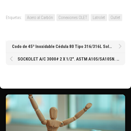
Etiquetas:
Acero al Carbón
Conexiones OLET
Latrolet
Outlet
Codo de 45º Inoxidable Cédula 80 Tipo 316/316L Soldable de 38MM 1-1/2″
SOCKOLET A/C 3000# 2 X 1/2″. ASTM A105/SA105N. MSS-SP-97. ASME B16. (SOCK3M-A105-005)