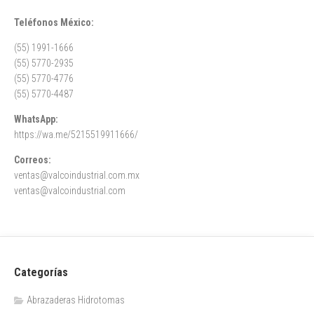
Teléfonos México:
(55) 1991-1666
(55) 5770-2935
(55) 5770-4776
(55) 5770-4487
WhatsApp:
https://wa.me/5215519911666/
Correos:
ventas@valcoindustrial.com.mx
ventas@valcoindustrial.com
Categorías
Abrazaderas Hidrotomas