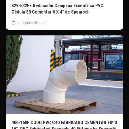
829-532FE Reducción Campana Excéntrica PVC
Cédula 80 Cementar 6 X 4″ de Spears®
6 de junio de 2024
406-160F CODO PVC C40 FABRICADO CEMENTAR 90º X
16″. PVC Fabricated Schedule 40 Fittings by Spears®