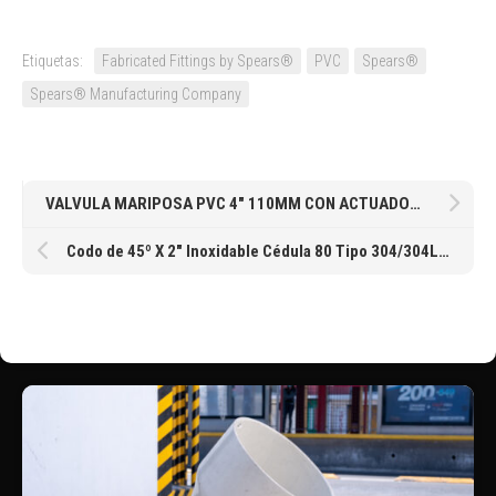
Etiquetas:
Fabricated Fittings by Spears®
PVC
Spears®
Spears® Manufacturing Company
VALVULA MARIPOSA PVC 4″ 110MM CON ACTUADOR ELECTRICO ON-OF
Codo de 45º X 2″ Inoxidable Cédula 80 Tipo 304/304L Soldable Sin Costura