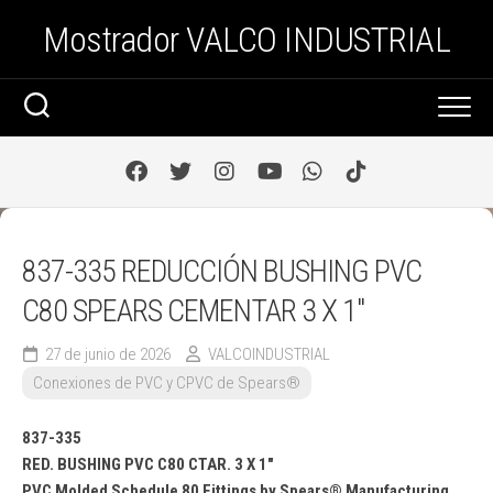
Saltar
Mostrador VALCO INDUSTRIAL
al
contenido
837-335 REDUCCIÓN BUSHING PVC
C80 SPEARS CEMENTAR 3 X 1″
27 de junio de 2026
VALCOINDUSTRIAL
Conexiones de PVC y CPVC de Spears®
837-335
RED. BUSHING PVC C80 CTAR. 3 X 1″
PVC Molded Schedule 80 Fittings by Spears®️ Manufacturing