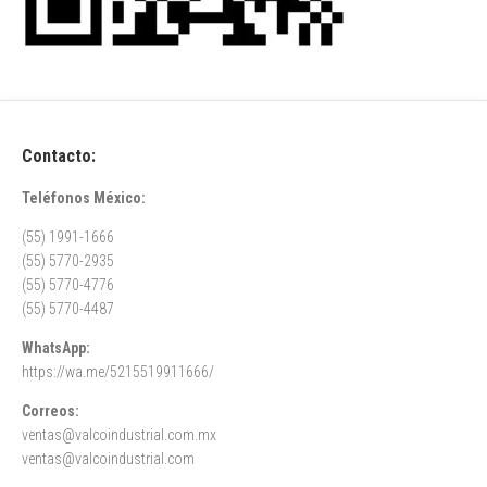
Contacto:
Teléfonos México:
(55) 1991-1666
(55) 5770-2935
(55) 5770-4776
(55) 5770-4487
WhatsApp:
https://wa.me/5215519911666/
Correos:
ventas@valcoindustrial.com.mx
ventas@valcoindustrial.com