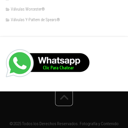
Válvulas Worcester®
Válvulas Y-Pattern de Spears®️
©2025 Todos los Derechos Reservados. Fotografía y Contenido