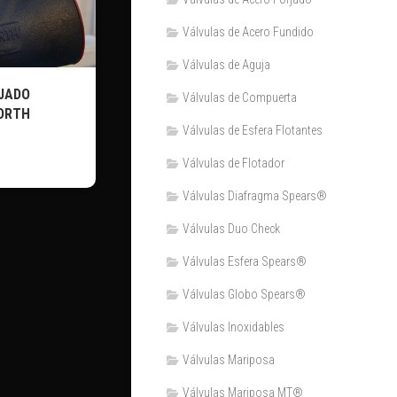
Válvulas de Acero Fundido
Válvulas de Aguja
RJADO
Válvulas de Compuerta
ORTH
Válvulas de Esfera Flotantes
Válvulas de Flotador
Válvulas Diafragma Spears®️
Válvulas Duo Check
Válvulas Esfera Spears®
Válvulas Globo Spears®
Válvulas Inoxidables
Válvulas Mariposa
Válvulas Mariposa MT®