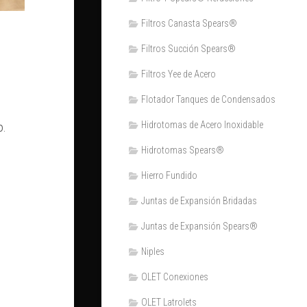
Filtros Canasta Spears®
Filtros Succión Spears®
Filtros Yee de Acero
Flotador Tanques de Condensados
o.
Hidrotomas de Acero Inoxidable
Hidrotomas Spears®
Hierro Fundido
Juntas de Expansión Bridadas
Juntas de Expansión Spears®
Niples
OLET Conexiones
OLET Latrolets