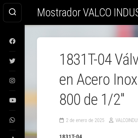
Saltar
Mostrador VALCO INDU
al
contenido
1831T-04 Vál
en Acero Ino
800 de 1/2″
2 de enero de 2025
VALCOINDU
1831T-04