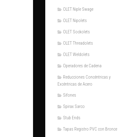
OLET Niple Swage
OLET Nipolets
OLET Sockolets
OLET Threadolets
OLET Weldolets
Operadores de Cadena
Reducciones Concéntricas y
Excéntricas de Acero
Sifones
Spirax Sarco
Stub Ends
Tapas Registro PVC con Bronce