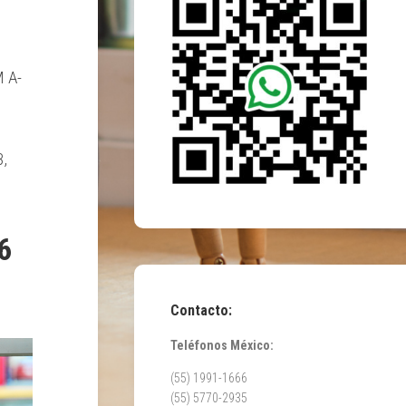
 A-
,
6
Contacto:
Teléfonos México:
(55) 1991-1666
(55) 5770-2935