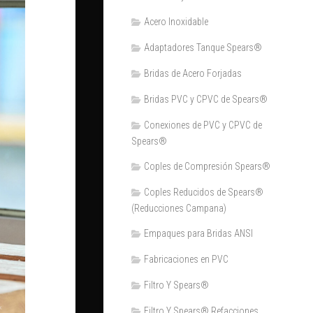
Acero Inoxidable
Adaptadores Tanque Spears®
Bridas de Acero Forjadas
Bridas PVC y CPVC de Spears®
Conexiones de PVC y CPVC de
Spears®
Coples de Compresión Spears®
Coples Reducidos de Spears®
(Reducciones Campana)
Empaques para Bridas ANSI
Fabricaciones en PVC
Filtro Y Spears®
Filtro Y Spears® Refacciones