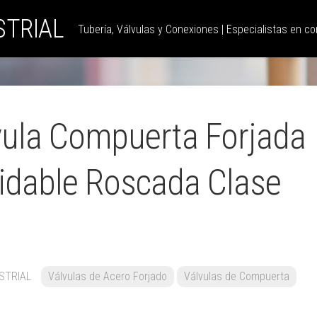
STRIAL
Tubería, Válvulas y Conexiones | Especialistas en con
vula Compuerta Forjada
xidable Roscada Clase
STRIAL
Válvulas de Acero Forjado
Válvulas de Compuerta