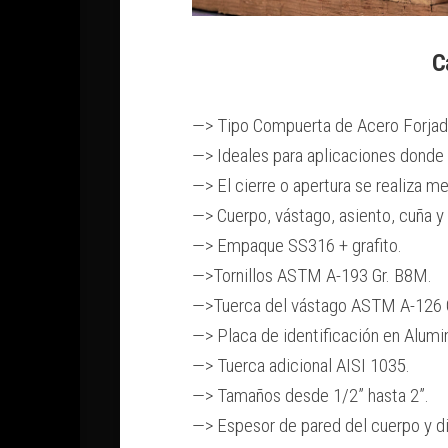
C
—> Tipo Compuerta de Acero Forjado 
—> Ideales para aplicaciones donde s
—> El cierre o apertura se realiza 
—> Cuerpo, vástago, asiento, cuña 
—> Empaque SS316 + grafito.
—>Tornillos ASTM A-193 Gr. B8M.
—>Tuerca del vástago ASTM A-126 G
—> Placa de identificación en Alumin
—> Tuerca adicional AISI 1035.
—> Tamaños desde 1/2” hasta 2”.
—> Espesor de pared del cuerpo y d