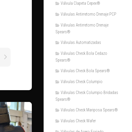
Válvula Clapeta Cepex®
Válvulas Antirretorno Drenaje PCP
Válvulas Antirretorno Drenaje
Spears®
Válvulas Automatizadas
Válvulas Check Bola Cedazo
Spears®
Válvulas Check Bola Spears®
Válvulas Check Columpio
Válvulas Check Columpio Bridadas
Spears®
Válvulas Check Mariposa Spears®
Válvulas Check Wafer
Válvulas de Acero Forjado