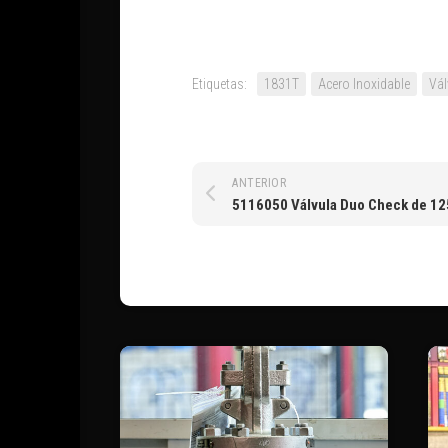
Etiquetas:
1831T
Acero Inoxidable
Vál
ANTERIOR