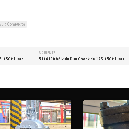
vula Compuerta
SIGUIENTE
5116050 Válvula Duo Check de 125-150# Hierro/Inoxidable de 2″ 51MM
5116100 Válvula Duo Check de 125-150# Hierro/Inoxidable de 4″ 102MM