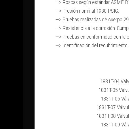
—> Roscas según estándar ASME B1
—> Presión nominal 1980 PSIG.
—> Pruebas realizadas de cuerpo 29
—> Resistencia a la corrosión: Cu
—> Pruebas en conformidad con la e
—> Identificación del recubrimiento
1831T-04 Válv
1831T-05 Válv
1831T-06 Vál
1831T-07 Válvu
1831T-08 Válvu
1831T-09 Vál