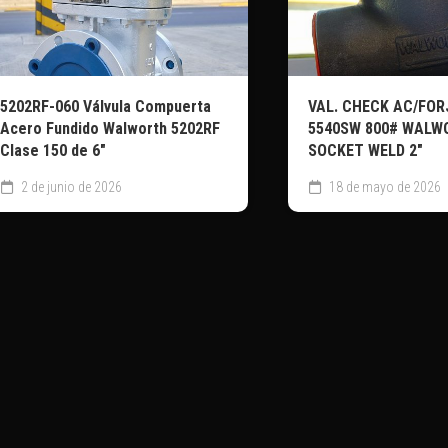
5202RF-060 Válvula Compuerta
VAL. CHECK AC/FO
Acero Fundido Walworth 5202RF
5540SW 800# WALW
Clase 150 de 6″
SOCKET WELD 2″
2 de junio de 2026
18 de mayo de 2026