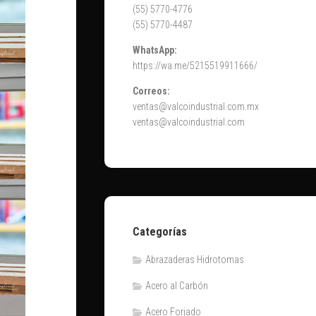
(55) 5770-4776
(55) 5770-4487
WhatsApp:
https://wa.me/5215519911666/
Correos:
ventas@valcoindustrial.com.mx
ventas@valcoindustrial.com
Categorías
Abrazaderas Hidrotomas
Acero al Carbón
Acero Forjado