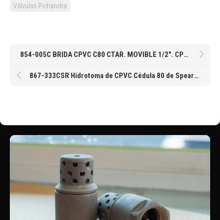
Válvulas Pichancha
854-005C BRIDA CPVC C80 CTAR. MOVIBLE 1/2″. CPVC Spears® Manufacturing Company Van Stone Flange Socket CL150 150 psi.
867-333CSR Hidrotoma de CPVC Cédula 80 de Spears EPDM con salida roscada SR de 3 X 13MM″