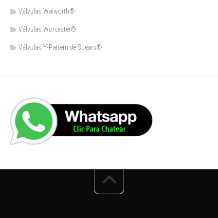
Válvulas Walworth®
Válvulas Worcester®
Válvulas Y-Pattern de Spears®️