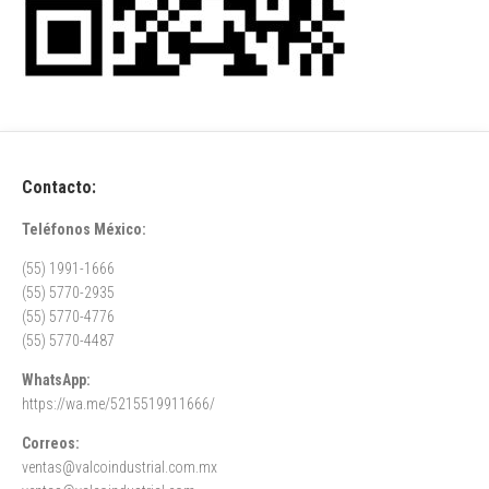
Contacto:
Teléfonos México:
(55) 1991-1666
(55) 5770-2935
(55) 5770-4776
(55) 5770-4487
WhatsApp:
https://wa.me/5215519911666/
Correos:
ventas@valcoindustrial.com.mx