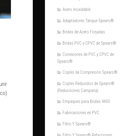
Acero Inoxidable
Adaptadores Tanque Spears®
Bridas de Acero Forjadas
Bridas PVC y CPVC de Spears®
Conexiones de PVC y CPVC de
Spears®
Coples de Compresión Spears®
unir
Coples Reducidos de Spears®
(Reducciones Campana)
co).
Empaques para Bridas ANSI
Fabricaciones en PVC
Filtro Y Spears®
Filtro Y Spears® Refacciones