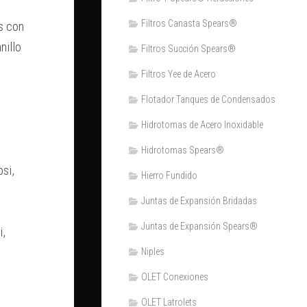
Filtros Canasta Spears®
s con
nillo
Filtros Succión Spears®
Filtros Yee de Acero
Flotador Tanques de Condensados
Hidrotomas de Acero Inoxidable
Hidrotomas Spears®
psi,
Hierro Fundido
Juntas de Expansión Bridadas
Juntas de Expansión Spears®
i,
Niples
OLET Conexiones
OLET Latrolets