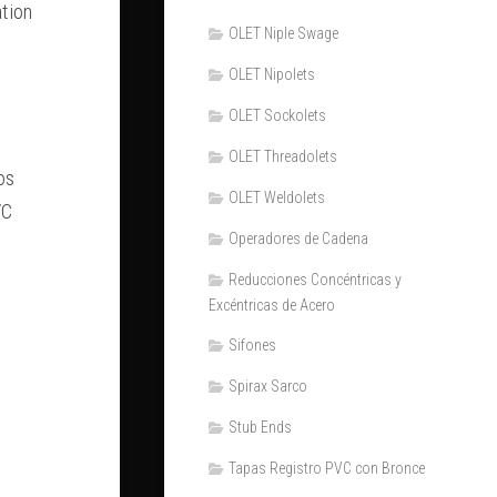
tion
OLET Niple Swage
OLET Nipolets
OLET Sockolets
OLET Threadolets
os
OLET Weldolets
VC
Operadores de Cadena
Reducciones Concéntricas y
Excéntricas de Acero
Sifones
Spirax Sarco
Stub Ends
Tapas Registro PVC con Bronce