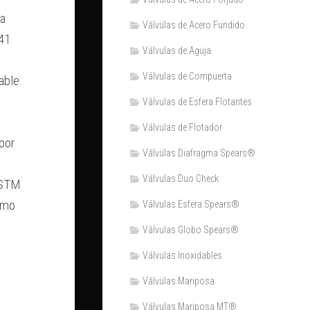
la
Válvulas de Acero Fundido
441
Válvulas de Aguja
Válvulas de Compuerta
able.
Válvulas de Esfera Flotantes
Válvulas de Flotador
por
Válvulas Diafragma Spears®️
Válvulas Duo Check
 ASTM
humo
Válvulas Esfera Spears®
Válvulas Globo Spears®
Válvulas Inoxidables
Válvulas Mariposa
Válvulas Mariposa MT®