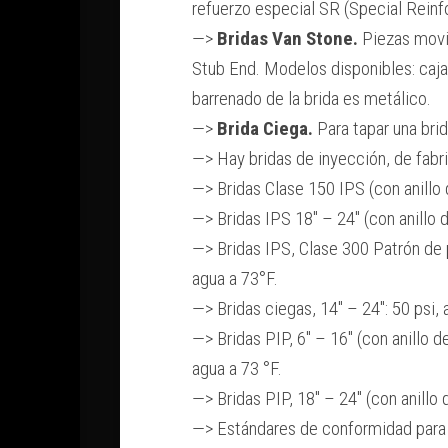
refuerzo especial SR (Special Reinf
—>
Bridas Van Stone.
Piezas movib
Stub End. Modelos disponibles: caja
barrenado de la brida es metálico.
—>
Brida Ciega.
Para tapar una brid
—> Hay bridas de inyección, de fabri
—> Bridas Clase 150 IPS (con anillo d
—> Bridas IPS 18″ – 24″ (con anillo d
—> Bridas IPS, Clase 300 Patrón de pe
agua a 73°F.
—> Bridas ciegas, 14″ – 24″: 50 psi, 
—> Bridas PIP, 6″ – 16″ (con anillo 
agua a 73 °F.
—> Bridas PIP, 18″ – 24″ (con anillo 
—> Estándares de conformidad para