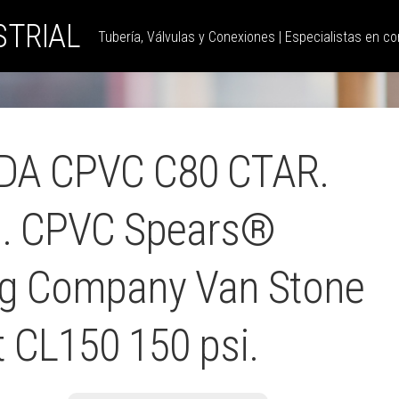
STRIAL
Tubería, Válvulas y Conexiones | Especialistas en con
IDA CPVC C80 CTAR.
″. CPVC Spears®
ng Company Van Stone
 CL150 150 psi.