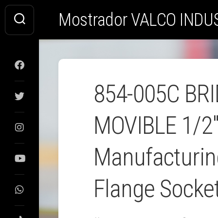
Saltar
Mostrador VALCO INDU
al
contenido
854-005C BR
MOVIBLE 1/2
Manufacturi
Flange Socket