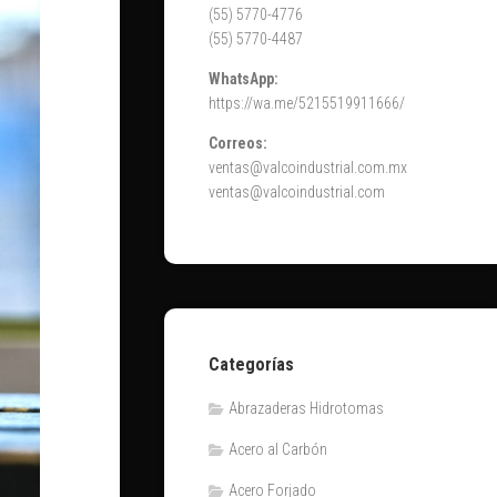
(55) 5770-4776
(55) 5770-4487
WhatsApp:
https://wa.me/5215519911666/
Correos:
ventas@valcoindustrial.com.mx
ventas@valcoindustrial.com
Categorías
Abrazaderas Hidrotomas
Acero al Carbón
Acero Forjado