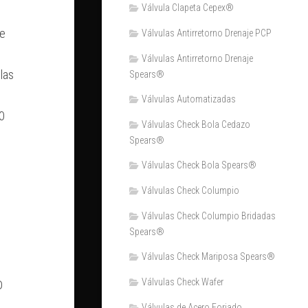
Válvula Clapeta Cepex®
de
Válvulas Antirretorno Drenaje PCP
Válvulas Antirretorno Drenaje
las
Spears®
Válvulas Automatizadas
0
Válvulas Check Bola Cedazo
Spears®
Válvulas Check Bola Spears®
Válvulas Check Columpio
Válvulas Check Columpio Bridadas
Spears®
Válvulas Check Mariposa Spears®
Válvulas Check Wafer
D
Válvulas de Acero Forjado