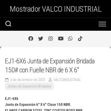
Saltar
Mostrador VALCO INDUSTRIAL
al
contenido
EJ1-6X6 Junta de Expansión Bridada
150# con Fuelle NBR de 6 X 6″
2 de diciembre de 2025
VALCOINDUSTRIAL
Juntas de Expansión Bridadas
EJ1-6X6
Junta de Expansión 6″ X 6″ Clase 150 NBR.
FLANGE CARBON STEEL ZINC COATED BODY NBR