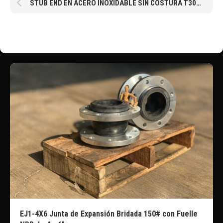
STUB END EN ACERO INOXIDABLE SIN COSTURA T304 CEDULA 10, LARGO ESPECIAL DE 229MM, DIÁMETRO DE 1/2″ 13MM
EJ1-4X6 Junta de Expansión Bridada 150# con Fuelle