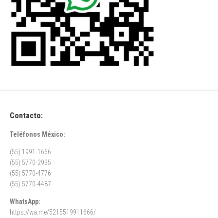
Contacto:
Teléfonos México:
(55) 1991-1666
(55) 5770-2935
(55) 5770-4776
(55) 5770-4487
WhatsApp:
https://wa.me/5215519911666/