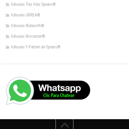
Válvulas Tres Vías Spears®
Válvulas URREA®
Válvulas Walworth®
Válvulas Worcester®
Válvulas Y-Pattern de Spears®️