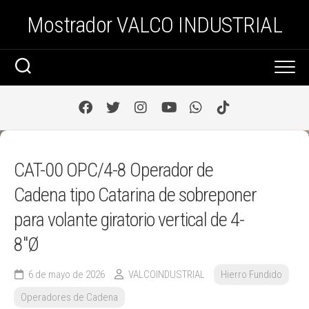
Saltar
Mostrador VALCO INDUSTRIAL
al
contenido
CAT-00 OPC/4-8 Operador de
Cadena tipo Catarina de sobreponer
para volante giratorio vertical de 4-
8″Ø
6 de mayo de 2026
VALCOINDUSTRIAL
Hierro Fundido
Operadores de Cadena