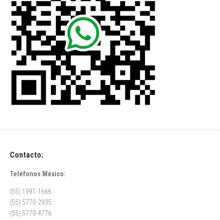
Contacto:
Teléfonos México:
(55) 1991-1666
(55) 5770-2935
(55) 5770-4776