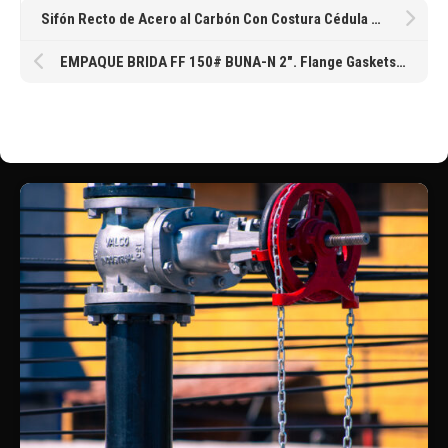
Sifón Recto de Acero al Carbón Con Costura Cédula 40 de 13MM 1/2″
EMPAQUE BRIDA FF 150# BUNA-N 2″. Flange Gaskets – Full-Faced Buna-N, 1/8″ Full-Face