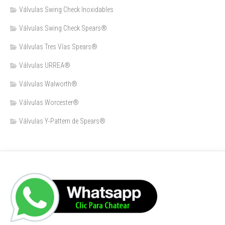
Válvulas Swing Check Inoxidables
Válvulas Swing Check Spears®
Válvulas Tres Vías Spears®
Válvulas URREA®
Válvulas Walworth®
Válvulas Worcester®
Válvulas Y-Pattern de Spears®️