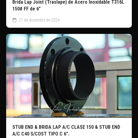
Brida Lap Joint (Traslape) de Acero Inoxidable T316L
150# FF de 6″
21 de diciembre de 2024
STUB END & BRIDA LAP A/C CLASE 150 & STUB END
A/C C40 S/COST TIPO C 6″.