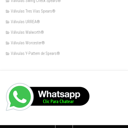
Válvulas Swing Check Spears®
Válvulas Tres Vías Spears®
Válvulas URREA®
Válvulas Walworth®
Válvulas Worcester®
Válvulas Y-Pattern de Spears®️