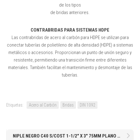
de los tipos
de bridas anteriores.
CONTRABRIDAS PARA SISTEMAS HDPE
Las contrabridas de acero al carbón para HDPE se utilizan para
conectar tuberías de polietileno de alta densidad (HDPE) a sistemas
metálicos o accesorios. Proporcionan un punto de unión seguro y
resistente, permitiendo una transición firme entre diferentes
materiales. También facilitan el mantenimiento y desmontaje de las
tuberías.
Etiquetas:
Acero al Carbón
Bridas
DIN 1092
NIPLE NEGRO C40 S/COST 1-1/2″ X 3″ 75MM PLANO X PLANO