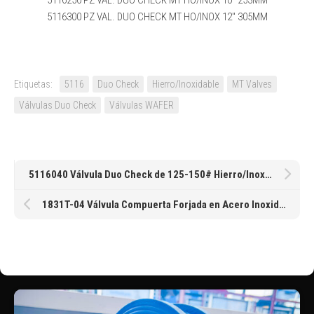
5116300 PZ VAL. DUO CHECK MT HO/INOX 12″ 305MM
Etiquetas:
5116
Duo Check
Hierro/Inoxidable
MT Valves
Válvulas Duo Check
Válvulas WAFER
5116040 Válvula Duo Check de 125-150# Hierro/Inoxidable de 1-1/2″ 38MM
1831T-04 Válvula Compuerta Forjada en Acero Inoxidable Roscada Clase 800 de 1/2″