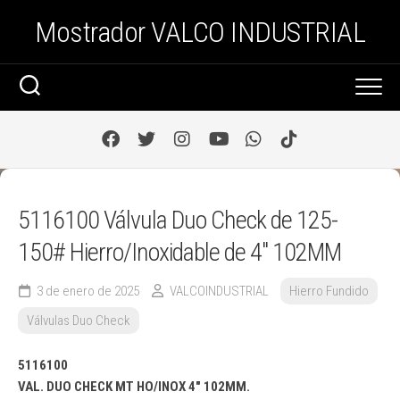
Saltar
Mostrador VALCO INDUSTRIAL
al
contenido
5116100 Válvula Duo Check de 125-
150# Hierro/Inoxidable de 4″ 102MM
3 de enero de 2025
VALCOINDUSTRIAL
Hierro Fundido
Válvulas Duo Check
5116100
VAL. DUO CHECK MT HO/INOX 4″ 102MM.