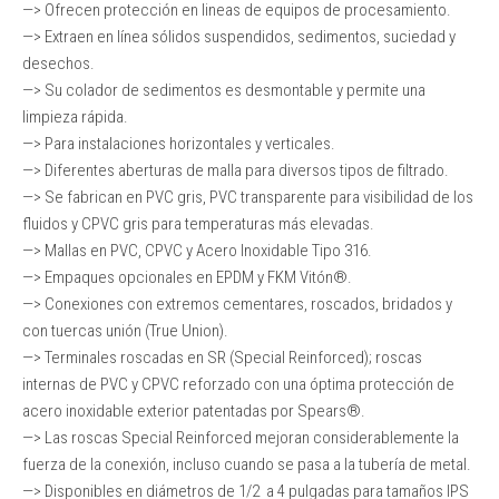
—> Ofrecen protección en lineas de equipos de procesamiento.
—> Extraen en línea sólidos suspendidos, sedimentos, suciedad y
desechos.
—> Su colador de sedimentos es desmontable y permite una
limpieza rápida.
—> Para instalaciones horizontales y verticales.
—> Diferentes aberturas de malla para diversos tipos de filtrado.
—> Se fabrican en PVC gris, PVC transparente para visibilidad de los
fluidos y CPVC gris para temperaturas más elevadas.
—> Mallas en PVC, CPVC y Acero Inoxidable Tipo 316.
—> Empaques opcionales en EPDM y FKM Vitón®.
—> Conexiones con extremos cementares, roscados, bridados y
con tuercas unión (True Union).
—> Terminales roscadas en SR (Special Reinforced); roscas
internas de PVC y CPVC reforzado con una óptima protección de
acero inoxidable exterior patentadas por Spears®.
—> Las roscas Special Reinforced mejoran considerablemente la
fuerza de la conexión, incluso cuando se pasa a la tubería de metal.
—> Disponibles en diámetros de 1/2 a 4 pulgadas para tamaños IPS