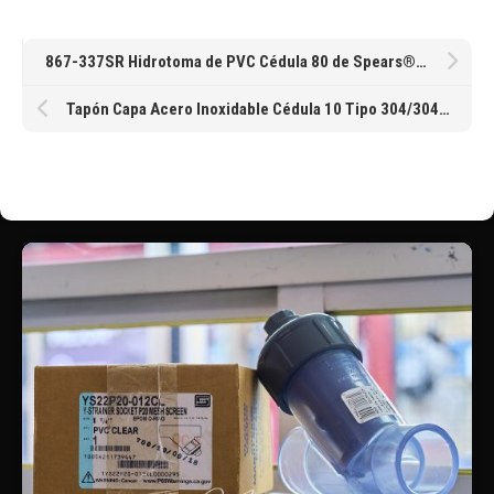
867-337SR Hidrotoma de PVC Cédula 80 de Spears® EPDM con salida roscada SR de 3 X 1-1/2″
Tapón Capa Acero Inoxidable Cédula 10 Tipo 304/304L Soldable de 203MM 8″