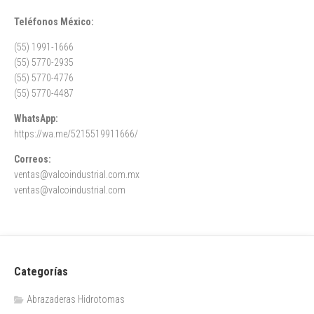
Teléfonos México:
(55) 1991-1666
(55) 5770-2935
(55) 5770-4776
(55) 5770-4487
WhatsApp:
https://wa.me/5215519911666/
Correos:
ventas@valcoindustrial.com.mx
ventas@valcoindustrial.com
Categorías
Abrazaderas Hidrotomas