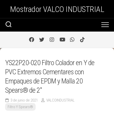
Saltar
Mostrador VALCO INDUSTRIAL
al
contenido
YS22P20-020 Filtro Colador en Y de
PVC Extremos Cementares con
Empaques de EPDM y Malla 20
Spears® de 2″
3 de junio de 2021
VALCOINDUSTRIAL
Filtro Y Spears®