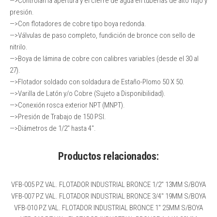
—>Controlan la apertura y el cierre de agua en tuberías de alto flujo y
presión.
—>Con flotadores de cobre tipo boya redonda.
—>Válvulas de paso completo, fundición de bronce con sello de
nitrilo.
—>Boya de lámina de cobre con calibres variables (desde el 30 al
27).
—>Flotador soldado con soldadura de Estaño-Plomo 50 X 50.
—>Varilla de Latón y/o Cobre (Sujeto a Disponibilidad).
—>Conexión rosca exterior NPT (MNPT).
—>Presión de Trabajo de 150 PSI.
—>Diámetros de 1/2″ hasta 4″.
Productos relacionados:
VFB-005 PZ VAL. FLOTADOR INDUSTRIAL BRONCE 1/2″ 13MM S/BOYA
VFB-007 PZ VAL. FLOTADOR INDUSTRIAL BRONCE 3/4″ 19MM S/BOYA
VFB-010 PZ VAL. FLOTADOR INDUSTRIAL BRONCE 1″ 25MM S/BOYA