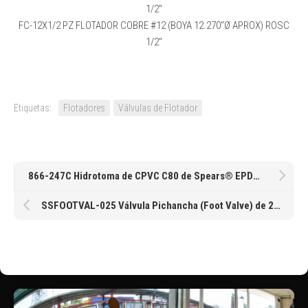
1/2″
FC-12X1/2 PZ FLOTADOR COBRE #12 (BOYA 12.270″Ø APROX) ROSC
1/2″
Etiquetas:
Flotadores
Válvulas de Flotador
866-247C Hidrotoma de CPVC C80 de Spears® EPDM con salida cementar de 2 X 1/2″
SSFOOTVAL-025 Válvula Pichancha (Foot Valve) de 2-1/2″ Roscada NPT 150# Cuerpo e Internos en Acero Inoxidable Tipo 304. Rejilla desmontable en Acero Inoxidable Tipo 304. Sello Rectificable de Inox/ Inox.