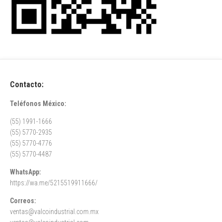
Contacto:
Teléfonos México:
(55) 1991-1666
(55) 5770-2935
(55) 5770-4776
(55) 5770-4487
WhatsApp:
https://wa.me/5215519911666/
Correos:
ventas@valcoindustrial.com.mx