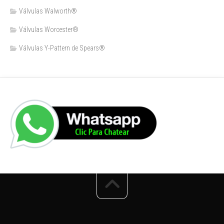
Válvulas Walworth®
Válvulas Worcester®
Válvulas Y-Pattern de Spears®️