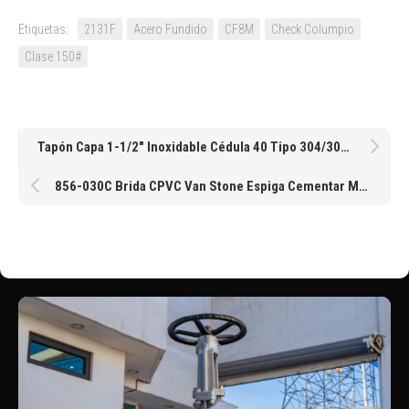
Etiquetas:
2131F
Acero Fundido
CF8M
Check Columpio
Clase 150#
Tapón Capa 1-1/2″ Inoxidable Cédula 40 Tipo 304/304L Soldable
856-030C Brida CPVC Van Stone Espiga Cementar Movible Clase 150 3″ de Spears