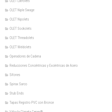
OLET Latrolets
OLET Niple Swage
OLET Nipolets
OLET Sockolets
OLET Threadolets
OLET Weldolets
Operadores de Cadena
Reducciones Concéntricas y Excéntricas de Acero
Sifones
Spirax Sarco
Stub Ends
Tapas Registro PVC con Bronce
Válvula Clapeta Cepex®