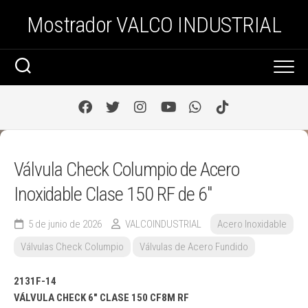
Saltar
Mostrador VALCO INDUSTRIAL
al
contenido
Válvula Check Columpio de Acero
Inoxidable Clase 150 RF de 6″
5 de junio de 2026
VALCOINDUSTRIAL
Acero Inoxidable
Válvulas Check Columpio
Válvulas de Acero Fundido
2131F-14
VÁLVULA CHECK 6″ CLASE 150 CF8M RF