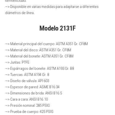
hermeticidad.
—> Disponible en varias medidas para adaptarse a diferentes
diámetros de línea.
Modelo 2131F
—> Material principal del cuerpo: ASTM A351 Gr. CF8M
—> Material del disco: ASTM A351 Gr. CF8M
—> Material del bonete: ASTM A351 Gr. CF8M
—> Juntas: PTFE
—> Espárragos del bonete: ASTM A193 Gr. B8
—> Tuercas: ASTM A194 Gr. 8
—> Diseño de válvula: API 603
—> Espesor de pared: ASME B16.34
—> Dimensiones de brida: ANSI B16.5
—> Cara a cara: ANSI B16.10
—> Presión nominal: 285 PSIG
—> Prueba de cuerpo: 425 PSIG