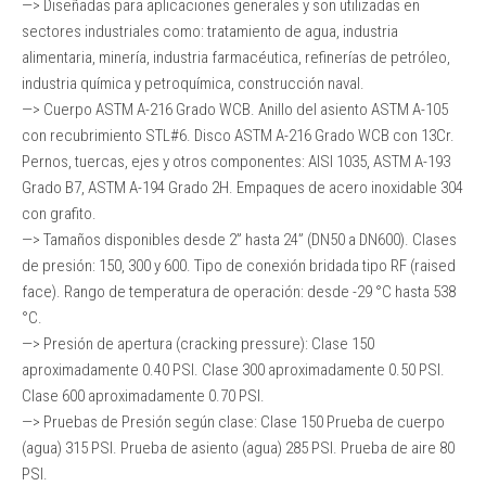
—> Diseñadas para aplicaciones generales y son utilizadas en
sectores industriales como: tratamiento de agua, industria
alimentaria, minería, industria farmacéutica, refinerías de petróleo,
industria química y petroquímica, construcción naval.
—> Cuerpo ASTM A-216 Grado WCB. Anillo del asiento ASTM A-105
con recubrimiento STL#6. Disco ASTM A-216 Grado WCB con 13Cr.
Pernos, tuercas, ejes y otros componentes: AISI 1035, ASTM A-193
Grado B7, ASTM A-194 Grado 2H. Empaques de acero inoxidable 304
con grafito.
—> Tamaños disponibles desde 2” hasta 24” (DN50 a DN600). Clases
de presión: 150, 300 y 600. Tipo de conexión bridada tipo RF (raised
face). Rango de temperatura de operación: desde -29 °C hasta 538
°C.
—> Presión de apertura (cracking pressure): Clase 150
aproximadamente 0.40 PSI. Clase 300 aproximadamente 0.50 PSI.
Clase 600 aproximadamente 0.70 PSI.
—> Pruebas de Presión según clase: Clase 150 Prueba de cuerpo
(agua) 315 PSI. Prueba de asiento (agua) 285 PSI. Prueba de aire 80
PSI.