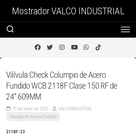
Saltar
Mostrador VALCO INDUSTRIAL
al
contenido
Válvula Check Columpio de Acero
Fundido WCB 2118F Clase 150 RF de
24″ 609MM
31 de mayo de 2025
VALCOINDUSTRIAL
Válvulas de Acero Fundido
2118F-23