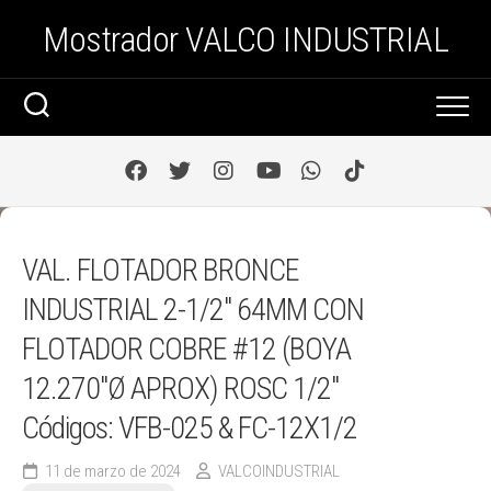
Saltar
Mostrador VALCO INDUSTRIAL
al
contenido
VAL. FLOTADOR BRONCE
INDUSTRIAL 2-1/2″ 64MM CON
FLOTADOR COBRE #12 (BOYA
12.270″Ø APROX) ROSC 1/2″
Códigos: VFB-025 & FC-12X1/2
11 de marzo de 2024
VALCOINDUSTRIAL