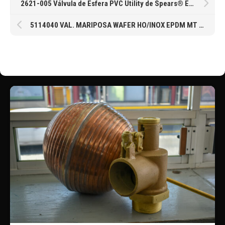
2621-005 Válvula de Esfera PVC Utility de Spears® EPDM Roscada de 1/2″
5114040 VAL. MARIPOSA WAFER HO/INOX EPDM MT PALANCA 1-1/2″ 38MM