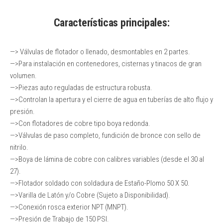
Características principales:
—> Válvulas de flotador o llenado, desmontables en 2 partes.
—>Para instalación en contenedores, cisternas y tinacos de gran
volumen.
—>Piezas auto reguladas de estructura robusta.
—>Controlan la apertura y el cierre de agua en tuberías de alto flujo y
presión.
—>Con flotadores de cobre tipo boya redonda.
—>Válvulas de paso completo, fundición de bronce con sello de
nitrilo.
—>Boya de lámina de cobre con calibres variables (desde el 30 al
27).
—>Flotador soldado con soldadura de Estaño-Plomo 50 X 50.
—>Varilla de Latón y/o Cobre (Sujeto a Disponibilidad).
—>Conexión rosca exterior NPT (MNPT).
—>Presión de Trabajo de 150 PSI.