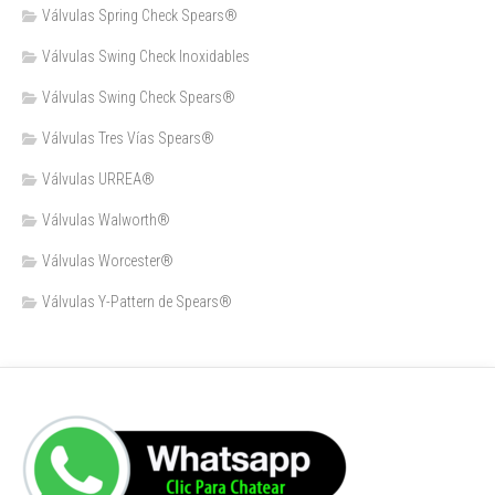
Válvulas Spring Check Spears®
Válvulas Swing Check Inoxidables
Válvulas Swing Check Spears®
Válvulas Tres Vías Spears®
Válvulas URREA®
Válvulas Walworth®
Válvulas Worcester®
Válvulas Y-Pattern de Spears®️