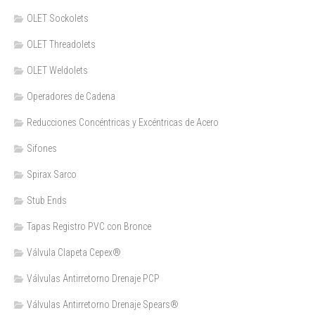
OLET Sockolets
OLET Threadolets
OLET Weldolets
Operadores de Cadena
Reducciones Concéntricas y Excéntricas de Acero
Sifones
Spirax Sarco
Stub Ends
Tapas Registro PVC con Bronce
Válvula Clapeta Cepex®
Válvulas Antirretorno Drenaje PCP
Válvulas Antirretorno Drenaje Spears®