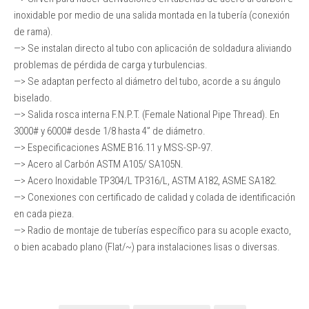
inoxidable por medio de una salida montada en la tubería (conexión
de rama).
—> Se instalan directo al tubo con aplicación de soldadura aliviando
problemas de pérdida de carga y turbulencias.
—> Se adaptan perfecto al diámetro del tubo, acorde a su ángulo
biselado.
—> Salida rosca interna F.N.P.T. (Female National Pipe Thread). En
3000# y 6000# desde 1/8 hasta 4” de diámetro.
—> Especificaciones ASME B16.11 y MSS-SP-97.
—> Acero al Carbón ASTM A105/ SA105N.
—> Acero Inoxidable TP304/L TP316/L, ASTM A182, ASME SA182.
—> Conexiones con certificado de calidad y colada de identificación
en cada pieza.
—> Radio de montaje de tuberías específico para su acople exacto,
o bien acabado plano (Flat/~) para instalaciones lisas o diversas.