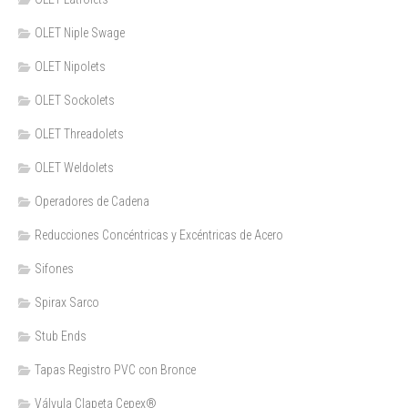
OLET Niple Swage
OLET Nipolets
OLET Sockolets
OLET Threadolets
OLET Weldolets
Operadores de Cadena
Reducciones Concéntricas y Excéntricas de Acero
Sifones
Spirax Sarco
Stub Ends
Tapas Registro PVC con Bronce
Válvula Clapeta Cepex®