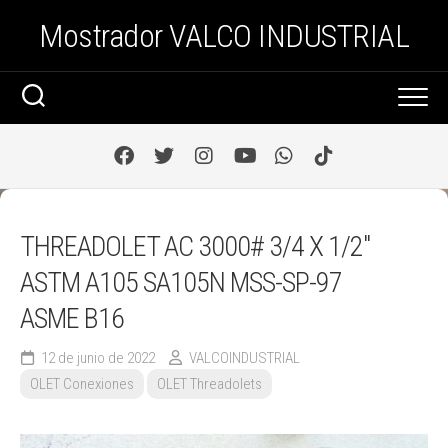
Saltar
Mostrador VALCO INDUSTRIAL
al
contenido
THREADOLET AC 3000# 3/4 X 1/2″
ASTM A105 SA105N MSS-SP-97
ASME B16
12 de junio de 2022
VALCOINDUSTRIAL
OLET Conexiones
OLET Threadolets