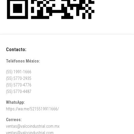
Contacto:
Teléfonos México:
(55) 1991-1666
(55) 5770-2935
(55) 5770-4776
(55) 5770-4487
WhatsApp:
https://wa.me/5215519911666/
Correos:
ventas@valcoindustrial.com.mx
ventas@valcoindustrial.com