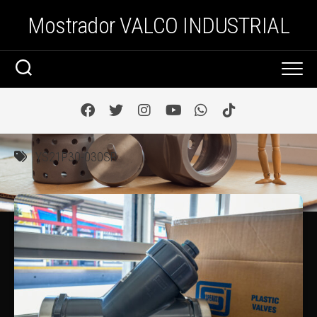
Saltar
Mostrador VALCO INDUSTRIAL
al
contenido
YS21P30-030SR