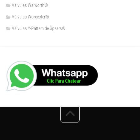
Válvulas Walworth®
Válvulas Worcester®
Válvulas Y-Pattern de Spears®️