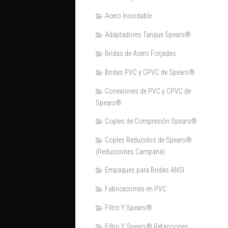
Acero Inoxidable
Adaptadores Tanque Spears®
Bridas de Acero Forjadas
Bridas PVC y CPVC de Spears®
Conexiones de PVC y CPVC de
Spears®
Coples de Compresión Spears®
Coples Reducidos de Spears®
(Reducciones Campana)
Empaques para Bridas ANSI
Fabricaciones en PVC
Filtro Y Spears®
Filtro Y Spears® Refacciones