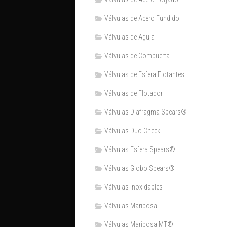
Válvulas de Acero Fundido
Válvulas de Aguja
Válvulas de Compuerta
Válvulas de Esfera Flotantes
Válvulas de Flotador
Válvulas Diafragma Spears®️
Válvulas Duo Check
Válvulas Esfera Spears®
Válvulas Globo Spears®
Válvulas Inoxidables
Válvulas Mariposa
Válvulas Mariposa MT®