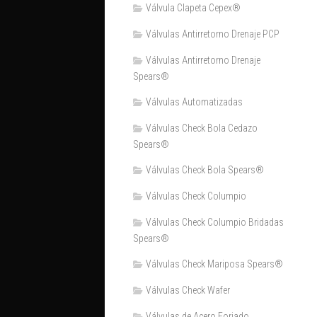
Válvula Clapeta Cepex®
Válvulas Antirretorno Drenaje PCP
Válvulas Antirretorno Drenaje
Spears®
Válvulas Automatizadas
Válvulas Check Bola Cedazo
Spears®
Válvulas Check Bola Spears®
Válvulas Check Columpio
Válvulas Check Columpio Bridadas
Spears®
Válvulas Check Mariposa Spears®
Válvulas Check Wafer
Válvulas de Acero Forjado