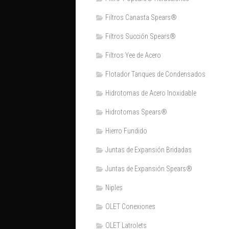
Filtros Canasta Spears®
Filtros Succión Spears®
Filtros Yee de Acero
Flotador Tanques de Condensados
Hidrotomas de Acero Inoxidable
Hidrotomas Spears®
Hierro Fundido
Juntas de Expansión Bridadas
Juntas de Expansión Spears®
Niples
OLET Conexiones
OLET Latrolets