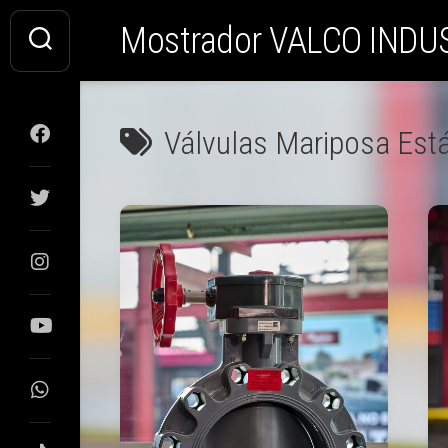
Saltar
Mostrador VALCO INDU
al
contenido
Válvulas Mariposa Est