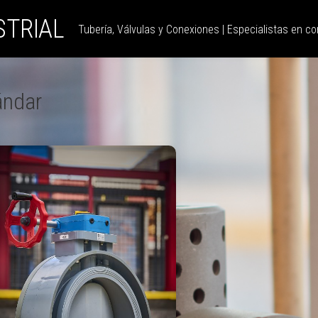
STRIAL
Tubería, Válvulas y Conexiones | Especialistas en con
ándar