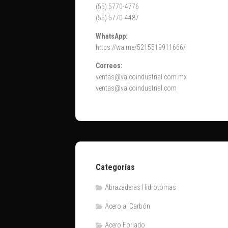
(55) 5770-4776
(55) 5770-4487
WhatsApp:
https://wa.me/5215519911666/
Correos:
ventas@valcoindustrial.com.mx
ventas@valcoindustrial.com
Categorías
Abrazaderas Hidrotomas
Acero al Carbón
Acero Forjado