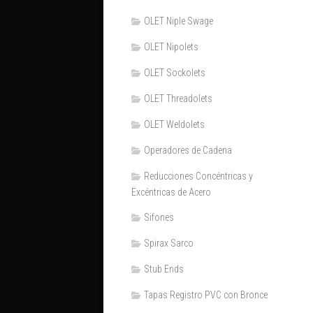
OLET Niple Swage
OLET Nipolets
OLET Sockolets
OLET Threadolets
OLET Weldolets
Operadores de Cadena
Reducciones Concéntricas y
Excéntricas de Acero
Sifones
Spirax Sarco
Stub Ends
Tapas Registro PVC con Bronce