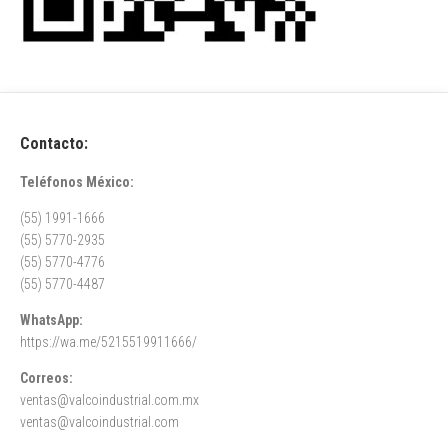
Contacto:
Teléfonos México:
(55) 1991-1666
(55) 5770-2935
(55) 5770-4776
(55) 5770-4487
WhatsApp:
https://wa.me/5215519911666/
Correos:
ventas@valcoindustrial.com.mx
ventas@valcoindustrial.com