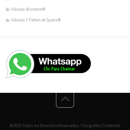
Válvulas Worcester®
Válvulas Y-Pattern de Spears®️
©2025 Todos los Derechos Reservados. Fotografía y Contenido