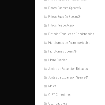
Filtros Canasta Spears®
Filtros Succión Spears®
Filtros Yee de Acero
Flotador Tanques de Condensados
Hidrotomas de Acero Inoxidable
Hidrotomas Spears®
Hierro Fundido
Juntas de Expansión Bridadas
Juntas de Expansión Spears®
Niples
OLET Conexiones
OLET Latrolets