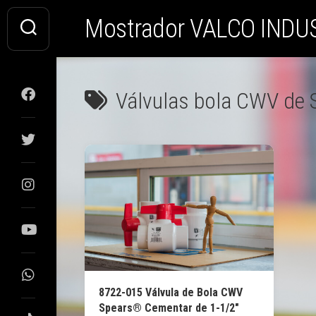
Saltar
Mostrador VALCO INDU
al
contenido
Válvulas bola CWV de
8722-015 Válvula de Bola CWV
Spears® Cementar de 1-1/2″