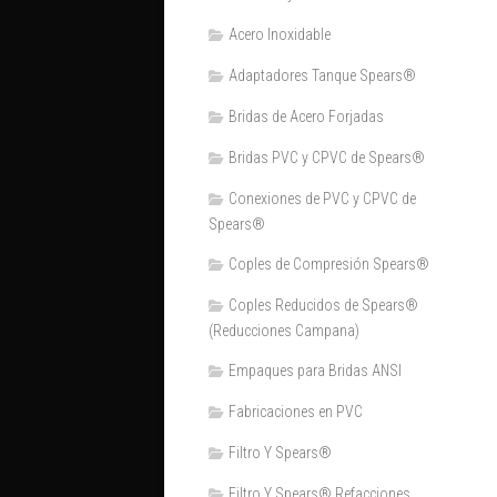
Acero Inoxidable
Adaptadores Tanque Spears®
Bridas de Acero Forjadas
Bridas PVC y CPVC de Spears®
Conexiones de PVC y CPVC de
Spears®
Coples de Compresión Spears®
Coples Reducidos de Spears®
(Reducciones Campana)
Empaques para Bridas ANSI
Fabricaciones en PVC
Filtro Y Spears®
Filtro Y Spears® Refacciones