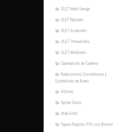
OLET Niple Swage
OLET Nipolets
OLET Sockolets
OLET Threadolets
OLET Weldolets
Operadores de Cadena
Reducciones Concéntricas y
Excéntricas de Acero
Sifones
Spirax Sarco
Stub Ends
Tapas Registro PVC con Bronce