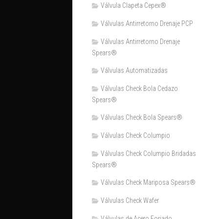
Válvula Clapeta Cepex®
Válvulas Antirretorno Drenaje PCP
Válvulas Antirretorno Drenaje
Spears®
Válvulas Automatizadas
Válvulas Check Bola Cedazo
Spears®
Válvulas Check Bola Spears®
Válvulas Check Columpio
Válvulas Check Columpio Bridadas
Spears®
Válvulas Check Mariposa Spears®
Válvulas Check Wafer
Válvulas de Acero Forjado