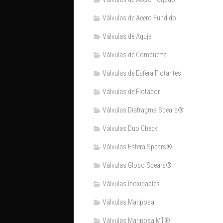
Válvulas de Acero Fundido
Válvulas de Aguja
Válvulas de Compuerta
Válvulas de Esfera Flotantes
Válvulas de Flotador
Válvulas Diafragma Spears®️
Válvulas Duo Check
Válvulas Esfera Spears®
Válvulas Globo Spears®
Válvulas Inoxidables
Válvulas Mariposa
Válvulas Mariposa MT®