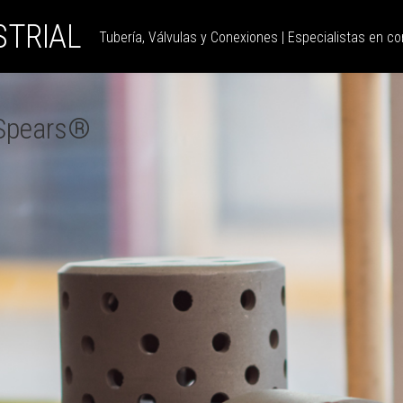
STRIAL
Tubería, Válvulas y Conexiones | Especialistas en con
 Spears®