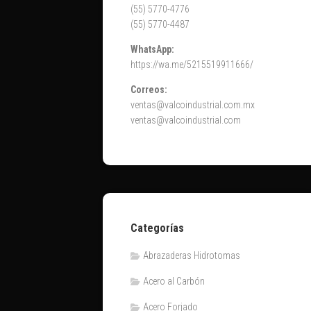
(55) 5770-4776
(55) 5770-4487
WhatsApp:
https://wa.me/5215519911666/
Correos:
ventas@valcoindustrial.com.mx
ventas@valcoindustrial.com
Categorías
Abrazaderas Hidrotomas
Acero al Carbón
Acero Forjado