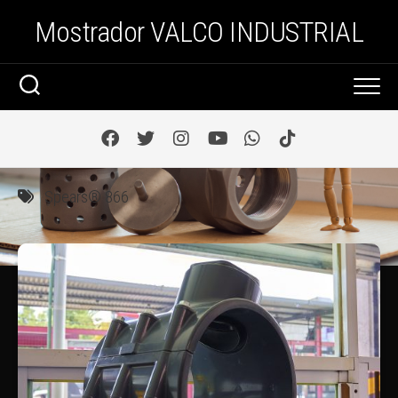
Saltar
Mostrador VALCO INDUSTRIAL
al
contenido
Spears® 866