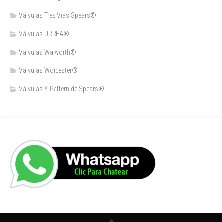
Válvulas Tres Vías Spears®
Válvulas URREA®
Válvulas Walworth®
Válvulas Worcester®
Válvulas Y-Pattern de Spears®️