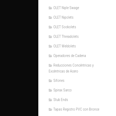
OLET Niple Swage
OLET Nipolets
OLET Sockolets
OLET Threadolets
OLET Weldolets
Operadores de Cadena
Reducciones Concéntricas y
Excéntricas de Acero
Sifones
Spirax Sarco
Stub Ends
Tapas Registro PVC con Bronce