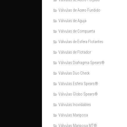
Válvulas de Acero Fundido
Válvulas de Aguja
Válvulas de Compuerta
Válvulas de Esfera Flotantes
Válvulas de Flotador
Válvulas Diafragma Spears®️
Válvulas Duo Check
Válvulas Esfera Spears®
Válvulas Globo Spears®
Válvulas Inoxidables
Válvulas Mariposa
Válvulas Mariposa MT®