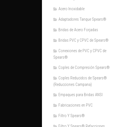
Acero Inoxidable
Adaptadores Tanque Spears®
Bridas de Acero Forjadas
Bridas PVC y CPVC de Spears®
Conexiones de PVC y CPVC de
Spears®
Coples de Compresión Spears®
Coples Reducidos de Spears®
(Reducciones Campana)
Empaques para Bridas ANSI
Fabricaciones en PVC
Filtro Y Spears®
Filtro Y Spears® Refacciones