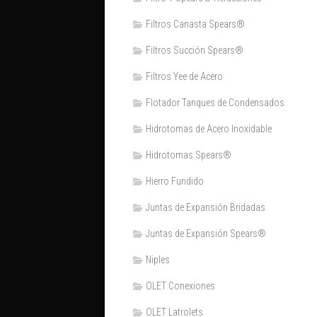
Filtros Canasta Spears®
Filtros Succión Spears®
Filtros Yee de Acero
Flotador Tanques de Condensados
Hidrotomas de Acero Inoxidable
Hidrotomas Spears®
Hierro Fundido
Juntas de Expansión Bridadas
Juntas de Expansión Spears®
Niples
OLET Conexiones
OLET Latrolets