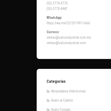
(55) 5770-4776
(55) 5770-4487
WhatsApp:
https://wa.me/5215519911666/
Correos:
ventas@valcoindustrial.com.mx
ventas@valcoindustrial.com
Categorías
Abrazaderas Hidrotomas
Acero al Carbón
Acero Forjado