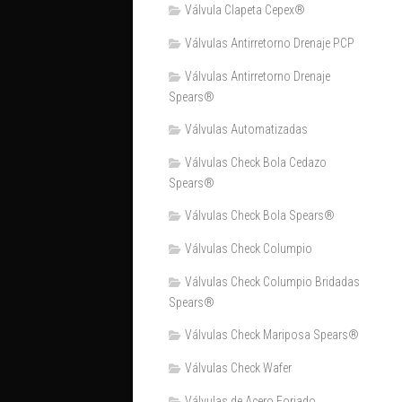
Válvula Clapeta Cepex®
Válvulas Antirretorno Drenaje PCP
Válvulas Antirretorno Drenaje
Spears®
Válvulas Automatizadas
Válvulas Check Bola Cedazo
Spears®
Válvulas Check Bola Spears®
Válvulas Check Columpio
Válvulas Check Columpio Bridadas
Spears®
Válvulas Check Mariposa Spears®
Válvulas Check Wafer
Válvulas de Acero Forjado