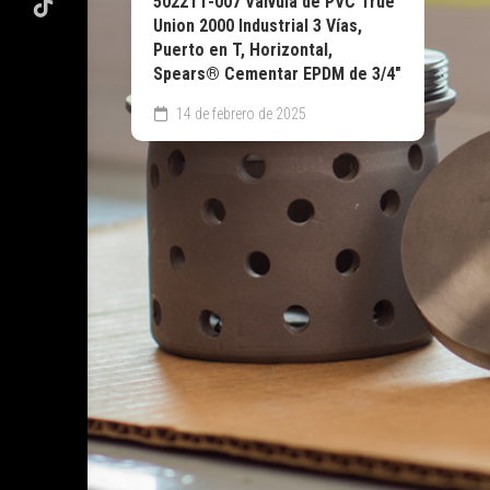
5022T1-007 Válvula de PVC True
Union 2000 Industrial 3 Vías,
Puerto en T, Horizontal,
Spears® Cementar EPDM de 3/4″
14 de febrero de 2025