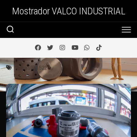
Saltar
Mostrador VALCO INDUSTRIAL
al
contenido
Spears® 1522