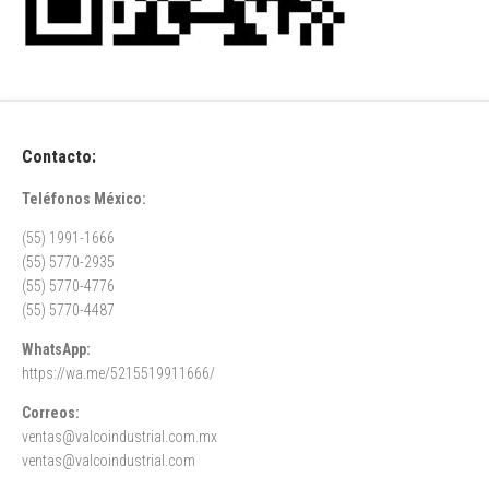
Contacto:
Teléfonos México:
(55) 1991-1666
(55) 5770-2935
(55) 5770-4776
(55) 5770-4487
WhatsApp:
https://wa.me/5215519911666/
Correos:
ventas@valcoindustrial.com.mx
ventas@valcoindustrial.com