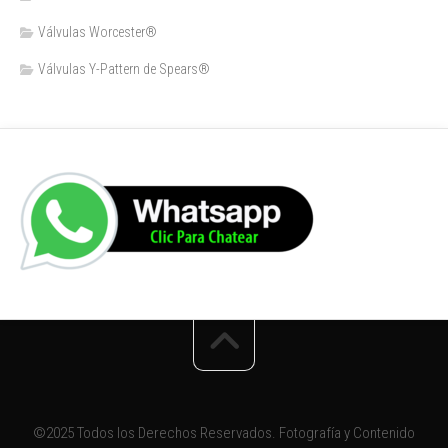
Válvulas Worcester®
Válvulas Y-Pattern de Spears®️
©2025 Todos los Derechos Reservados. Fotografía y Contenido