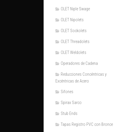
OLET Niple Swage
OLET Nipolets
OLET Sockolets
OLET Threadolets
OLET Weldolets
Operadores de Cadena
Reducciones Concéntricas y
Excéntricas de Acero
Sifones
Spirax Sarco
Stub Ends
Tapas Registro PVC con Bronce