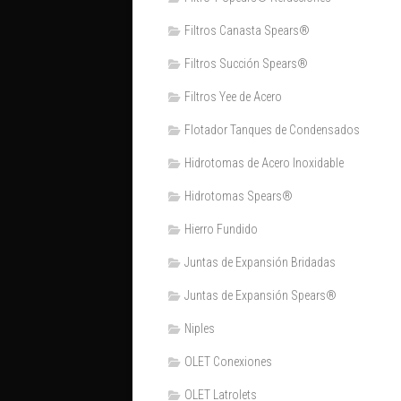
Filtros Canasta Spears®
Filtros Succión Spears®
Filtros Yee de Acero
Flotador Tanques de Condensados
Hidrotomas de Acero Inoxidable
Hidrotomas Spears®
Hierro Fundido
Juntas de Expansión Bridadas
Juntas de Expansión Spears®
Niples
OLET Conexiones
OLET Latrolets