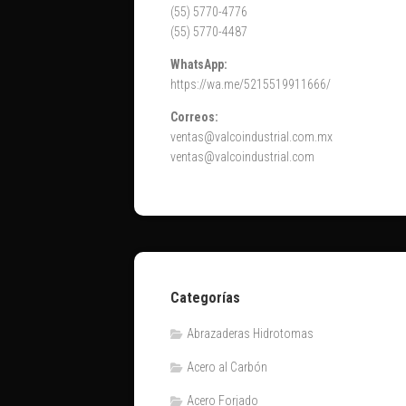
(55) 5770-4776
(55) 5770-4487
WhatsApp:
https://wa.me/5215519911666/
Correos:
ventas@valcoindustrial.com.mx
ventas@valcoindustrial.com
Categorías
Abrazaderas Hidrotomas
Acero al Carbón
Acero Forjado