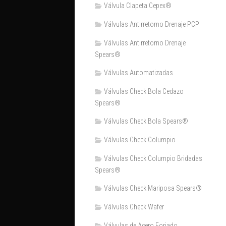
Válvula Clapeta Cepex®
Válvulas Antirretorno Drenaje PCP
Válvulas Antirretorno Drenaje
Spears®
Válvulas Automatizadas
Válvulas Check Bola Cedazo
Spears®
Válvulas Check Bola Spears®
Válvulas Check Columpio
Válvulas Check Columpio Bridadas
Spears®
Válvulas Check Mariposa Spears®
Válvulas Check Wafer
Válvulas de Acero Forjado