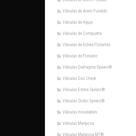
Válvulas de Acero Fundido
Válvulas de Aguja
Válvulas de Compuerta
Válvulas de Esfera Flotantes
Válvulas de Flotador
Válvulas Diafragma Spears®️
Válvulas Duo Check
Válvulas Esfera Spears®
Válvulas Globo Spears®
Válvulas Inoxidables
Válvulas Mariposa
Válvulas Mariposa MT®