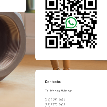
4
Contacto:
Teléfonos México:
(55) 1991-1666
(55) 5770-2935