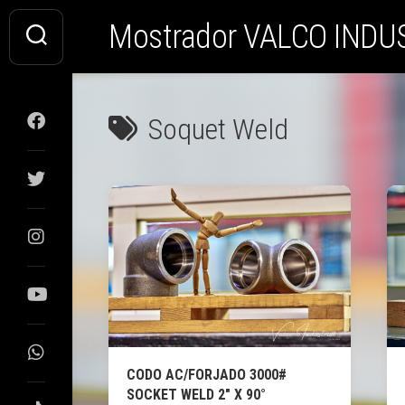
Saltar
Mostrador VALCO INDU
al
contenido
Soquet Weld
CODO AC/FORJADO 3000#
SOCKET WELD 2″ X 90°