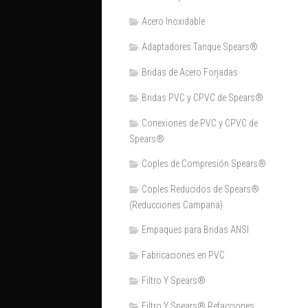
Acero Inoxidable
Adaptadores Tanque Spears®
Bridas de Acero Forjadas
Bridas PVC y CPVC de Spears®
Conexiones de PVC y CPVC de
Spears®
Coples de Compresión Spears®
Coples Reducidos de Spears®
(Reducciones Campana)
Empaques para Bridas ANSI
Fabricaciones en PVC
Filtro Y Spears®
Filtro Y Spears® Refacciones