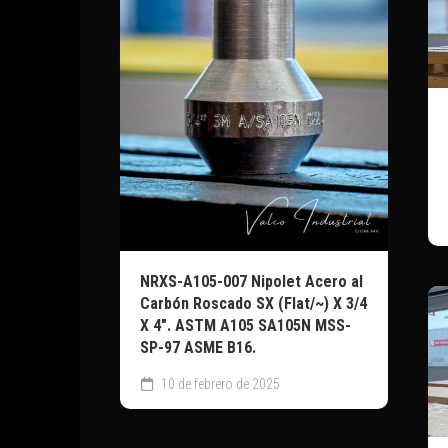
NRXS-A105-007 Nipolet Acero al
Carbón Roscado SX (Flat/~) X 3/4
X 4″. ASTM A105 SA105N MSS-
SP-97 ASME B16.
10 de febrero de 2025