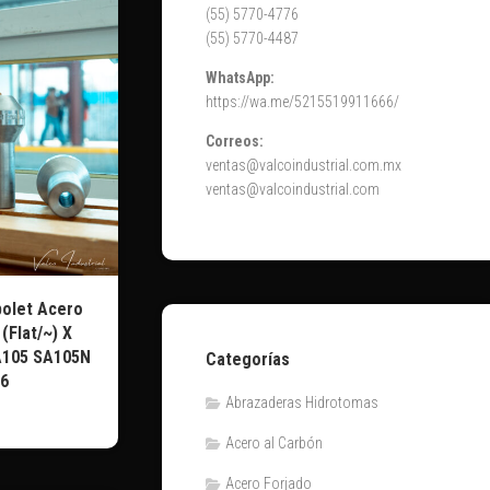
(55) 5770-4776
(55) 5770-4487
WhatsApp:
https://wa.me/5215519911666/
Correos:
ventas@valcoindustrial.com.mx
ventas@valcoindustrial.com
olet Acero
(Flat/~) X
 A105 SA105N
Categorías
6
Abrazaderas Hidrotomas
Acero al Carbón
Acero Forjado