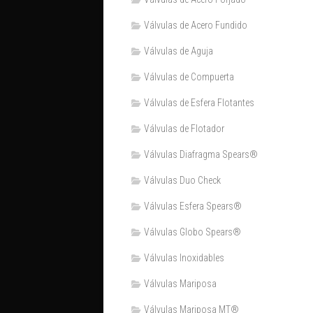
Válvulas de Acero Fundido
Válvulas de Aguja
Válvulas de Compuerta
Válvulas de Esfera Flotantes
Válvulas de Flotador
Válvulas Diafragma Spears®️
Válvulas Duo Check
Válvulas Esfera Spears®
Válvulas Globo Spears®
Válvulas Inoxidables
Válvulas Mariposa
Válvulas Mariposa MT®