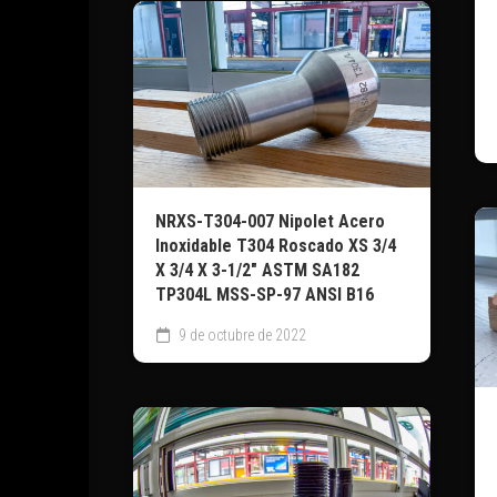
NRXS-T304-007 Nipolet Acero
Inoxidable T304 Roscado XS 3/4
X 3/4 X 3-1/2″ ASTM SA182
TP304L MSS-SP-97 ANSI B16
9 de octubre de 2022