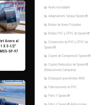
Acero Inoxidable
Adaptadores Tanque Spears®
Bridas de Acero Forjadas
Bridas PVC y CPVC de Spears®
et Acero al
Conexiones de PVC y CPVC de
1 X 3-1/2″
Spears®
 MSS-SP-97
Coples de Compresión Spears®
Coples Reducidos de Spears®
(Reducciones Campana)
Empaques para Bridas ANSI
Fabricaciones en PVC
Filtro Y Spears®
Filtro Y Spears® Refacciones