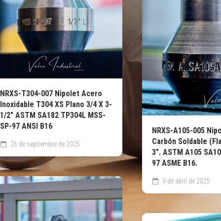
NRXS-T304-007 Nipolet Acero
Inoxidable T304 XS Plano 3/4 X 3-
1/2″ ASTM SA182 TP304L MSS-
SP-97 ANSI B16
NRXS-A105-005 Nipo
Carbón Soldable (Fla
26 de septiembre de 2025
3″. ASTM A105 SA1
97 ASME B16.
9 de abril de 2025