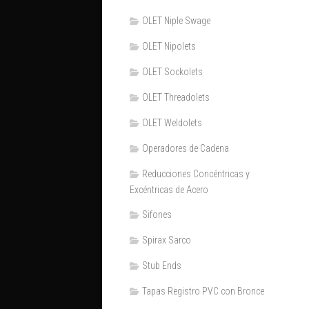
OLET Niple Swage
OLET Nipolets
OLET Sockolets
OLET Threadolets
OLET Weldolets
Operadores de Cadena
Reducciones Concéntricas y
Excéntricas de Acero
Sifones
Spirax Sarco
Stub Ends
Tapas Registro PVC con Bronce