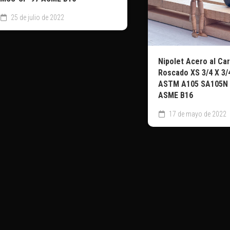
25 de julio de 2022
Nipolet Acero al Ca
Roscado XS 3/4 X 3/4
ASTM A105 SA105N
ASME B16
17 de mayo de 2022