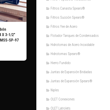
Filtros Canasta Spears®
Filtros Succión Spears®
Filtros Yee de Acero
rbón
 X 3-1/2″
Flotador Tanques de Condensados
 MSS-SP-97
Hidrotomas de Acero Inoxidable
Hidrotomas Spears®
Hierro Fundido
Juntas de Expansión Bridadas
Juntas de Expansión Spears®
Niples
OLET Conexiones
OLET Latrolets