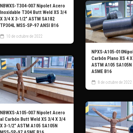
NBWXS-T304-007 Nipolet Acero
Inoxidable T304 Butt Weld XS 3/4
X 3/4 X 3-1/2″ ASTM SA182
TP304L MSS-SP-97 ANSI B16
10 de octubre de 2022
NPXS-A105-010Nipol
Carbón Plano XS 4 X 
ASTM A105 SA105N
ASME B16
8 de octubre de 2022
NBWXS-A105-007 Nipolet Acero
al Carbón Butt Weld XS 3/4 X 3/4
X 3-1/2″ ASTM A105 SA105N
MSS-SP-97 ASME B16