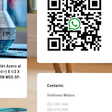
let Acero al
t/~) X 1/2 X
05N MSS-SP-
Contacto:
Teléfonos México:
(55) 1991-1666
(55) 5770-2935