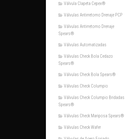
Válvula Clapeta Cepex®
Válvulas Antirretorno Drenaje PCP
Válvulas Antirretorno Drenaje
Spears®
Válvulas Automatizadas
Válvulas Check Bola Cedazo
Spears®
Válvulas Check Bola Spears®
Válvulas Check Columpio
Válvulas Check Columpio Bridadas
Spears®
Válvulas Check Mariposa Spears®
Válvulas Check Wafer
Válvulas de Acero Forjado