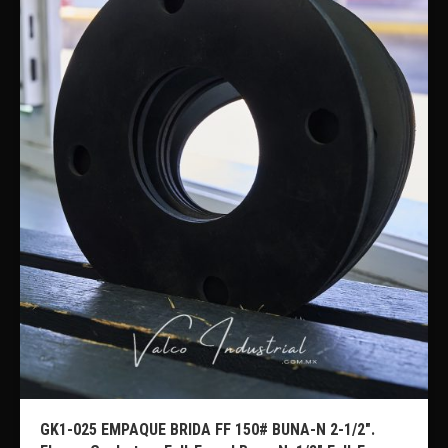
GK1-025 EMPAQUE BRIDA FF 150# BUNA-N 2-1/2″.