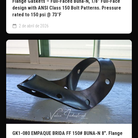
Flange Gaskets – Full-Faced Buna-N, 1/8″ Full-Face
design with ANSI Class 150 Bolt Patterns. Pressure
rated to 150 psi @ 73°F
2 de abril de 2026
GK1-080 EMPAQUE BRIDA FF 150# BUNA-N 8″. Flange