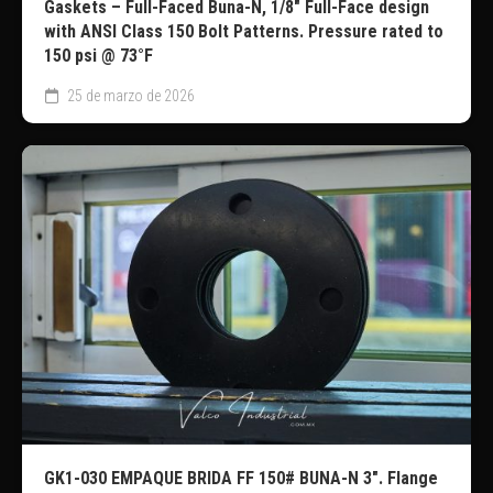
Gaskets – Full-Faced Buna-N, 1/8″ Full-Face design
with ANSI Class 150 Bolt Patterns. Pressure rated to
150 psi @ 73°F
25 de marzo de 2026
GK1-030 EMPAQUE BRIDA FF 150# BUNA-N 3″. Flange