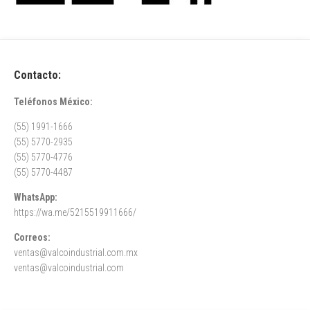
Contacto:
Teléfonos México:
(55) 1991-1666
(55) 5770-2935
(55) 5770-4776
(55) 5770-4487
WhatsApp:
https://wa.me/5215519911666/
Correos:
ventas@valcoindustrial.com.mx
ventas@valcoindustrial.com