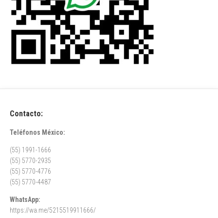
Contacto:
Teléfonos México:
(55) 1991-1666
(55) 5770-2935
(55) 5770-4776
(55) 5770-4487
WhatsApp:
https://wa.me/5215519911666/