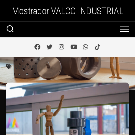
Saltar
Mostrador VALCO INDUSTRIAL
al
contenido
8829-005