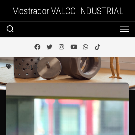
Saltar
Mostrador VALCO INDUSTRIAL
al
contenido
867-251SR