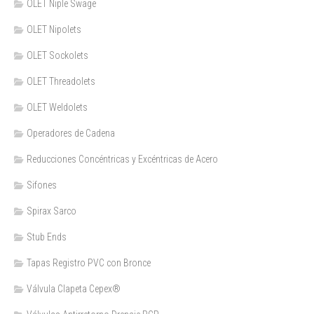
OLET Niple Swage
OLET Nipolets
OLET Sockolets
OLET Threadolets
OLET Weldolets
Operadores de Cadena
Reducciones Concéntricas y Excéntricas de Acero
Sifones
Spirax Sarco
Stub Ends
Tapas Registro PVC con Bronce
Válvula Clapeta Cepex®