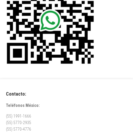
Contacto:
Teléfonos México:
(55) 1991-1666
(55) 5770-2935
(55) 5770-4776