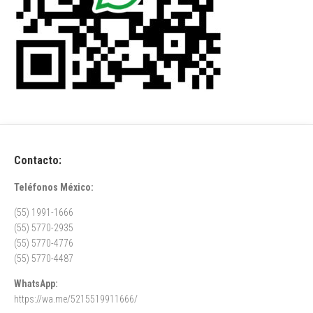
Contacto:
Teléfonos México:
(55) 1991-1666
(55) 5770-2935
(55) 5770-4776
(55) 5770-4487
WhatsApp:
https://wa.me/5215519911666/