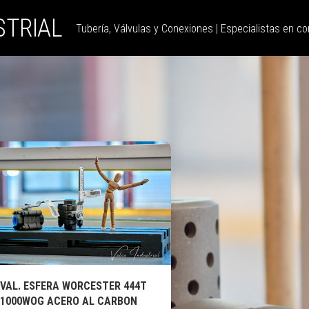
STRIAL
Tubería, Válvulas y Conexiones | Especialistas en con
VAL. ESFERA WORCESTER 444T
1000WOG ACERO AL CARBON