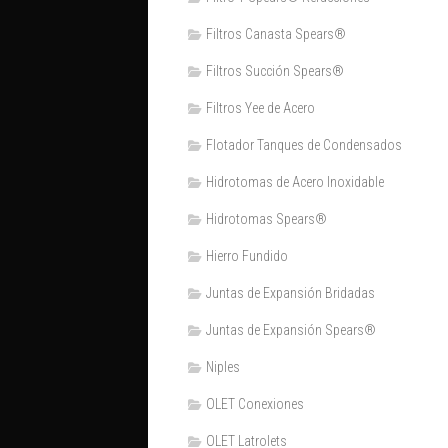
Filtros Canasta Spears®
Filtros Succión Spears®
Filtros Yee de Acero
Flotador Tanques de Condensados
Hidrotomas de Acero Inoxidable
Hidrotomas Spears®
Hierro Fundido
Juntas de Expansión Bridadas
Juntas de Expansión Spears®
Niples
OLET Conexiones
OLET Latrolets