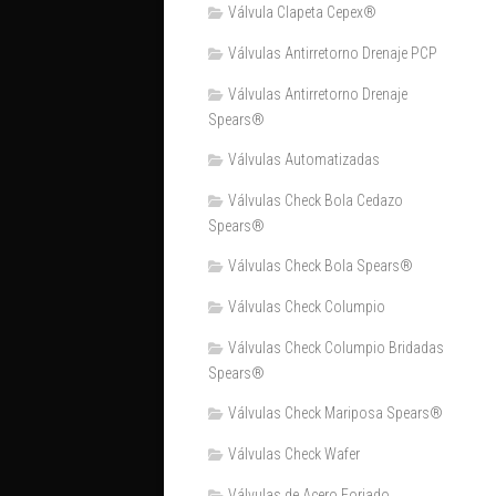
Válvula Clapeta Cepex®
Válvulas Antirretorno Drenaje PCP
Válvulas Antirretorno Drenaje
Spears®
Válvulas Automatizadas
Válvulas Check Bola Cedazo
Spears®
Válvulas Check Bola Spears®
Válvulas Check Columpio
Válvulas Check Columpio Bridadas
Spears®
Válvulas Check Mariposa Spears®
Válvulas Check Wafer
Válvulas de Acero Forjado