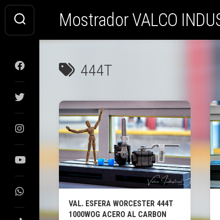
Saltar
Mostrador VALCO INDU
al
contenido
444T
VAL. ESFERA WORCESTER 444T
1000WOG ACERO AL CARBON