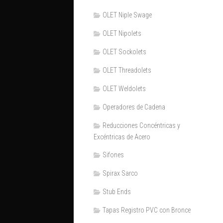
OLET Niple Swage
OLET Nipolets
OLET Sockolets
OLET Threadolets
OLET Weldolets
Operadores de Cadena
Reducciones Concéntricas y
Excéntricas de Acero
Sifones
Spirax Sarco
Stub Ends
Tapas Registro PVC con Bronce