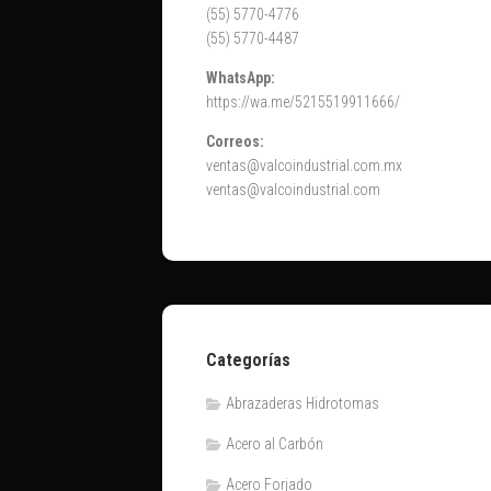
(55) 5770-4776
(55) 5770-4487
WhatsApp:
https://wa.me/5215519911666/
Correos:
ventas@valcoindustrial.com.mx
ventas@valcoindustrial.com
Categorías
Abrazaderas Hidrotomas
Acero al Carbón
Acero Forjado