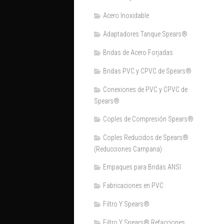
Acero Inoxidable
Adaptadores Tanque Spears®
Bridas de Acero Forjadas
Bridas PVC y CPVC de Spears®
Conexiones de PVC y CPVC de
Spears®
Coples de Compresión Spears®
Coples Reducidos de Spears®
(Reducciones Campana)
Empaques para Bridas ANSI
Fabricaciones en PVC
Filtro Y Spears®
Filtro Y Spears® Refacciones