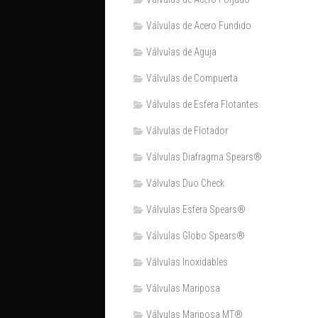
Válvulas de Acero Fundido
Válvulas de Aguja
Válvulas de Compuerta
Válvulas de Esfera Flotantes
Válvulas de Flotador
Válvulas Diafragma Spears®️
Válvulas Duo Check
Válvulas Esfera Spears®
Válvulas Globo Spears®
Válvulas Inoxidables
Válvulas Mariposa
Válvulas Mariposa MT®