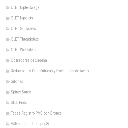
OLET Niple Swage
OLET Nipolets
OLET Sockolets
OLET Threadolets
OLET Weldolets
Operadores de Cadena
Reducciones Concéntricas y Excéntricas de Acero
Sifones
Spirax Sarco
Stub Ends
Tapas Registro PVC con Bronce
Válvula Clapeta Cepex®