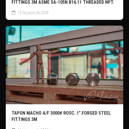
FITTINGS 3M ASME SA-105N B16.11 THREADED NPT.
19 de junio de 2024
TAPON MACHO A/F 3000# ROSC. 1″.FORGED STEEL
FITTINGS 3M