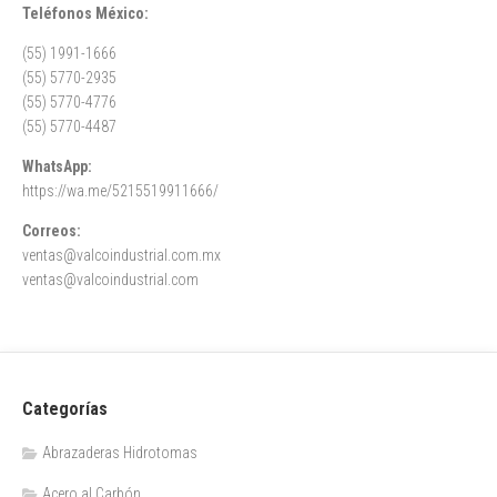
Teléfonos México:
(55) 1991-1666
(55) 5770-2935
(55) 5770-4776
(55) 5770-4487
WhatsApp:
https://wa.me/5215519911666/
Correos:
ventas@valcoindustrial.com.mx
ventas@valcoindustrial.com
Categorías
Abrazaderas Hidrotomas
Acero al Carbón