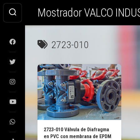
Saltar
Mostrador VALCO INDU
al
contenido
2723-010
2723-010 Válvula de Diafragma
en PVC con membrana de EPDM