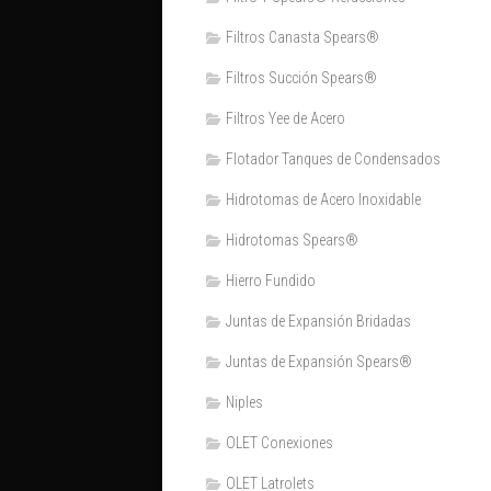
Filtros Canasta Spears®
Filtros Succión Spears®
Filtros Yee de Acero
Flotador Tanques de Condensados
Hidrotomas de Acero Inoxidable
Hidrotomas Spears®
Hierro Fundido
Juntas de Expansión Bridadas
Juntas de Expansión Spears®
Niples
OLET Conexiones
OLET Latrolets