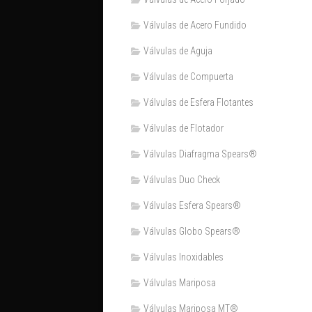
Válvulas de Acero Fundido
Válvulas de Aguja
Válvulas de Compuerta
Válvulas de Esfera Flotantes
Válvulas de Flotador
Válvulas Diafragma Spears®️
Válvulas Duo Check
Válvulas Esfera Spears®
Válvulas Globo Spears®
Válvulas Inoxidables
Válvulas Mariposa
Válvulas Mariposa MT®