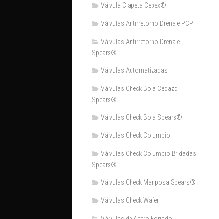
Válvula Clapeta Cepex®
Válvulas Antirretorno Drenaje PCP
Válvulas Antirretorno Drenaje
Spears®
Válvulas Automatizadas
Válvulas Check Bola Cedazo
Spears®
Válvulas Check Bola Spears®
Válvulas Check Columpio
Válvulas Check Columpio Bridadas
Spears®
Válvulas Check Mariposa Spears®
Válvulas Check Wafer
Válvulas de Acero Forjado