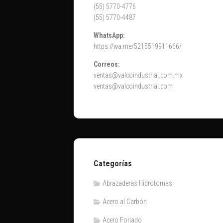
(55) 5770-4776
(55) 5770-4487
WhatsApp:
https://wa.me/5215519911666/
Correos:
ventas@valcoindustrial.com.mx
ventas@valcoindustrial.com
Categorías
Abrazaderas Hidrotomas
Acero al Carbón
Acero Forjado