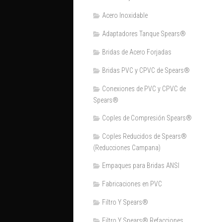
Acero Inoxidable
Adaptadores Tanque Spears®
Bridas de Acero Forjadas
Bridas PVC y CPVC de Spears®
Conexiones de PVC y CPVC de
Spears®
Coples de Compresión Spears®
Coples Reducidos de Spears®
(Reducciones Campana)
Empaques para Bridas ANSI
Fabricaciones en PVC
Filtro Y Spears®
Filtro Y Spears® Refacciones