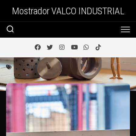
Saltar
Mostrador VALCO INDUSTRIAL
al
contenido
1722-010