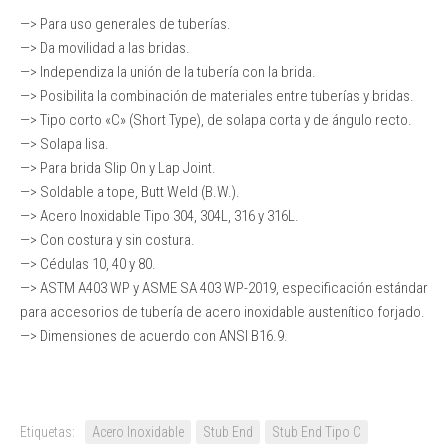
—> Para uso generales de tuberías.
—> Da movilidad a las bridas.
—> Independiza la unión de la tubería con la brida.
—> Posibilita la combinación de materiales entre tuberías y bridas.
—> Tipo corto «C» (Short Type), de solapa corta y de ángulo recto.
—> Solapa lisa.
—> Para brida Slip On y Lap Joint.
—> Soldable a tope, Butt Weld (B.W.).
—> Acero Inoxidable Tipo 304, 304L, 316 y 316L.
—> Con costura y sin costura.
—> Cédulas 10, 40 y 80.
—> ASTM A403 WP y ASME SA 403 WP-2019, especificación estándar
para accesorios de tubería de acero inoxidable austenítico forjado.
—> Dimensiones de acuerdo con ANSI B16.9.
Etiquetas:
Acero Inoxidable
Stub End
Stub End Tipo C