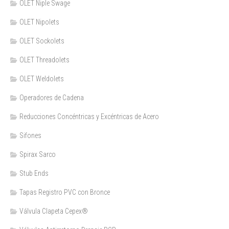
OLET Niple Swage
OLET Nipolets
OLET Sockolets
OLET Threadolets
OLET Weldolets
Operadores de Cadena
Reducciones Concéntricas y Excéntricas de Acero
Sifones
Spirax Sarco
Stub Ends
Tapas Registro PVC con Bronce
Válvula Clapeta Cepex®