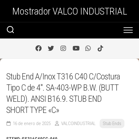
Saltar
Mostrador VALCO INDUSTRIAL
al
contenido
Stub End A/Inox T316 C40 C/Costura
Tipo C de 4″. SA-403-WP B.W. (BUTT
WELD). ANSI B16.9. STUB END
SHORT TYPE «C»
16 de enero de 2025
VALCOINDUSTRIAL
Stub Ends