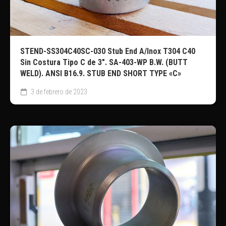
STEND-SS304C40SC-030 Stub End A/Inox T304 C40
Sin Costura Tipo C de 3″. SA-403-WP B.W. (BUTT
WELD). ANSI B16.9. STUB END SHORT TYPE «C»
3 de febrero de 2023