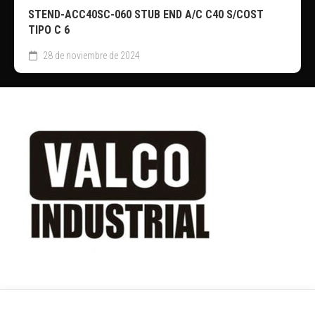
STEND-ACC40SC-060 STUB END A/C C40 S/COST
TIPO C 6
28 de noviembre de 2024