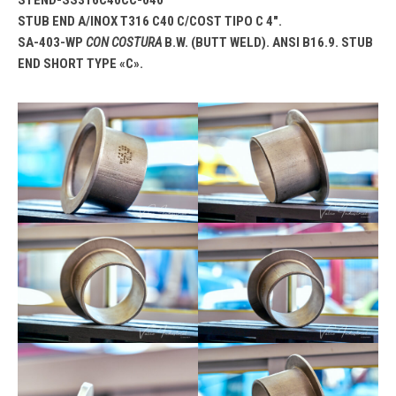
STEND-SS316C40CC-040
STUB END A/INOX T316 C40 C/COST TIPO C 4″.
SA-403-WP
CON COSTURA
B.W. (BUTT WELD). ANSI B16.9. STUB
END SHORT TYPE «C».