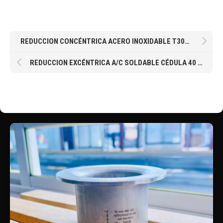
REDUCCION CONCÉNTRICA ACERO INOXIDABLE T304 304/L CON COSTURA CÉDULA 10 SCH10 DE 1 X 3/4″
REDUCCION EXCÉNTRICA A/C SOLDABLE CÉDULA 40 DE 14 X 12″