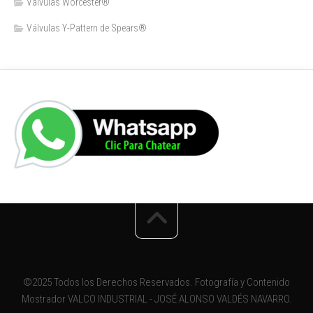
Válvulas Worcester®
Válvulas Y-Pattern de Spears®️
©2025 Todos los Derechos Reservados. Fotografía y Contenido
Mostrador VALCO INDUSTRIAL - JOSÉ ALONSO VALDÉS NAVARRO.