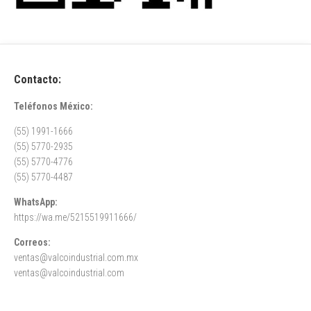
Contacto:
Teléfonos México:
(55) 1991-1666
(55) 5770-2935
(55) 5770-4776
(55) 5770-4487
WhatsApp:
https://wa.me/5215519911666/
Correos:
ventas@valcoindustrial.com.mx
ventas@valcoindustrial.com