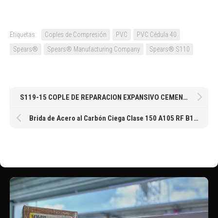
Etiquetas:
Coples de Compresión
PVC
PVC Cédula 40
Spears®
Spears® Manufacturing Company
Spears® S110
S119-15 COPLE DE REPARACION EXPANSIVO CEMENTAR PVC C40 DE 1-1/2″ SPEARS® (EXPANSION JOINT)
Brida de Acero al Carbón Ciega Clase 150 A105 RF B16.5 de 1/2″