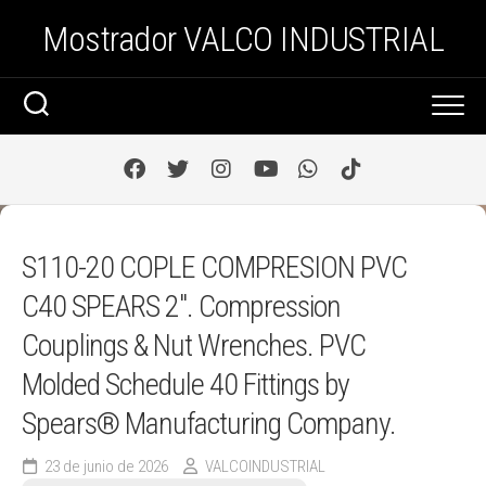
Saltar
Mostrador VALCO INDUSTRIAL
al
contenido
S110-20 COPLE COMPRESION PVC
C40 SPEARS 2″. Compression
Couplings & Nut Wrenches. PVC
Molded Schedule 40 Fittings by
Spears® Manufacturing Company.
23 de junio de 2026
VALCOINDUSTRIAL