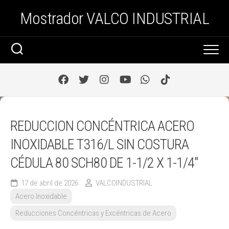
Saltar
Mostrador VALCO INDUSTRIAL
al
contenido
REDUCCION CONCÉNTRICA ACERO
INOXIDABLE T316/L SIN COSTURA
CÉDULA 80 SCH80 DE 1-1/2 X 1-1/4″
17 de abril de 2026
VALCOINDUSTRIAL
Acero Inoxidable
Reducciones Concéntricas y Excéntricas de Acero