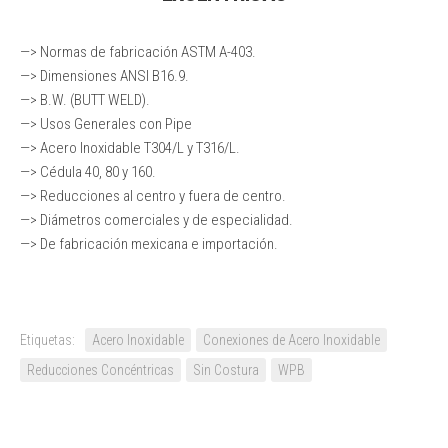
—> Normas de fabricación ASTM A-403.
—> Dimensiones ANSI B16.9.
—> B.W. (BUTT WELD).
—> Usos Generales con Pipe
—> Acero Inoxidable T304/L y T316/L.
—> Cédula 40, 80 y 160.
—> Reducciones al centro y fuera de centro.
—> Diámetros comerciales y de especialidad.
—> De fabricación mexicana e importación.
Etiquetas:
Acero Inoxidable
Conexiones de Acero Inoxidable
Reducciones Concéntricas
Sin Costura
WPB