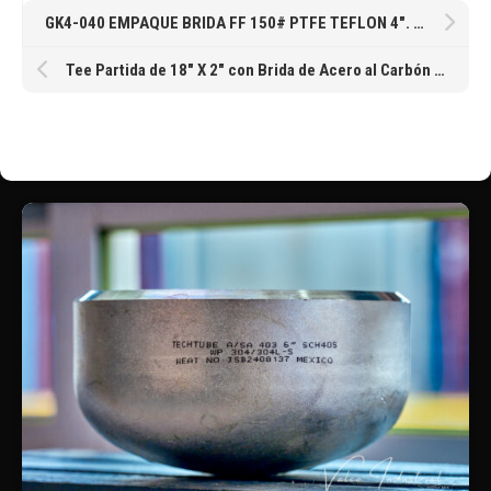
GK4-040 EMPAQUE BRIDA FF 150# PTFE TEFLON 4″. Flange Gaskets -Full-Faced PTFE Teflon, 1/8″ Full-Face design with ANSI Class 150 Bolt Patterns. Pressure rated to 150 psi
Tee Partida de 18″ X 2″ con Brida de Acero al Carbón Clase 150