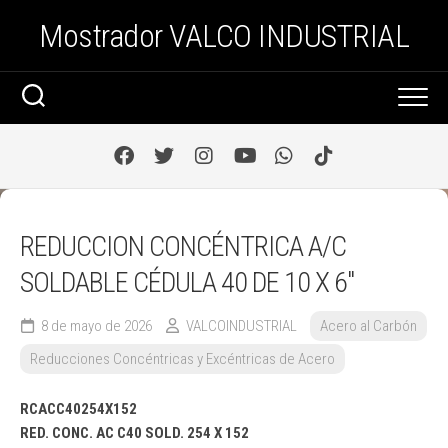
Saltar
Mostrador VALCO INDUSTRIAL
al
contenido
REDUCCION CONCÉNTRICA A/C
SOLDABLE CÉDULA 40 DE 10 X 6″
8 de mayo de 2026
VALCOINDUSTRIAL
Acero al Carbón
Reducciones Concéntricas y Excéntricas de Acero
RCACC40254X152
RED. CONC. AC C40 SOLD. 254 X 152