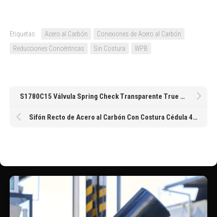
Etiquetas:
Acero al Carbón
Conexiones de Acero al Carbón
Reducciones Concéntricas
Sin Costura
WPB
S1780C15 Válvula Spring Check Transparente True Union Cementar de Spears® EPDM de 1-1/2″
Sifón Recto de Acero al Carbón Con Costura Cédula 40 de 13MM 1/2″