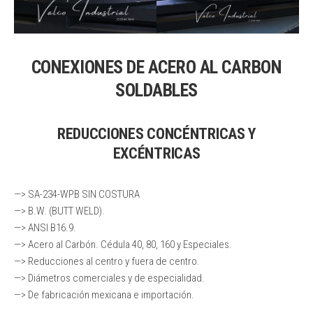
CONEXIONES DE ACERO AL CARBON
SOLDABLES
REDUCCIONES CONCÉNTRICAS Y
EXCÉNTRICAS
—> SA-234-WPB SIN COSTURA
—> B.W. (BUTT WELD).
—> ANSI B16.9.
—> Acero al Carbón. Cédula 40, 80, 160 y Especiales.
—> Reducciones al centro y fuera de centro.
—> Diámetros comerciales y de especialidad.
—> De fabricación mexicana e importación.