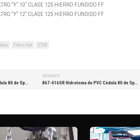
ILTRO “Y” 10” CLASE 125 HIERRO FUNDIDO FF
ILTRO “Y” 12” CLASE 125 HIERRO FUNDIDO FF
dados
Filtros Yee
ST58
SIGUIENTE
867-417SR Hidrotoma de PVC Cédula 80 de Spears® EPDM con salida roscada SR de 4 X 1″
867-416SR Hidrotoma de PVC Cédula 80 de Spears® EPDM con salida roscada SR de 4 X 3/4″