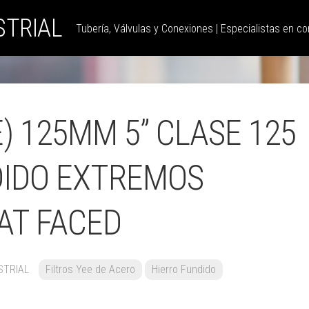
STRIAL
Tubería, Válvulas y Conexiones | Especialistas en con
E) 125MM 5” CLASE 125
DIDO EXTREMOS
AT FACED
STRIAL
Filtros Yee de Acero
Hierro Fundido