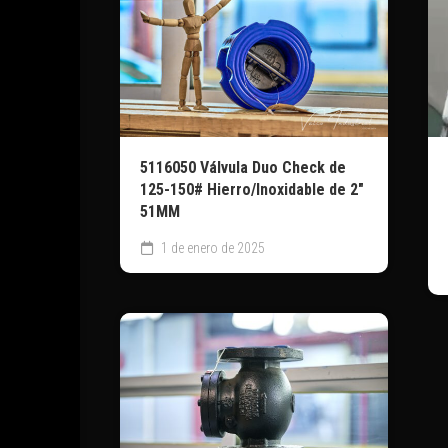
5116050 Válvula Duo Check de
125-150# Hierro/Inoxidable de 2″
51MM
1 de enero de 2025