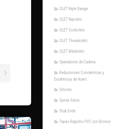
OLET Niple Swage
OLET Nipolets
OLET Sockolets
OLET Threadolets
OLET Weldolets
Operadores de Cadena
Reducciones Concéntricas y
Excéntricas de Acero
Sifones
Spirax Sarco
Stub Ends
Tapas Registro PVC con Bronce