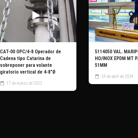
CAT-00 OPC/4-8 Operador de
5114050 VAL. MARI
Cadena tipo Catarina de
HO/INOX EPDM MT P
sobreponer para volante
51MM
giratorio vertical de 4-8″Ø
24 de abril de 2024
17 de marzo de 2022