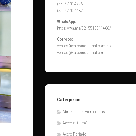
(55) 5770-4776
(55) 5770-4487
WhatsApp:
https://wa.me/5215519911666/
Correos:
ventas@valcoindustrial.com.mx
ventas@valcoindustrial.com
Categorías
Abrazaderas Hidrotomas
Acero al Carbón
Acero Forjado