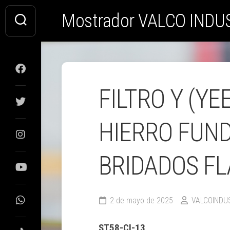
Saltar
Mostrador VALCO INDU
al
contenido
FILTRO Y (YE
HIERRO FUN
BRIDADOS FL
2 de mayo de 2025
VALCOINDU
ST58-CI-13