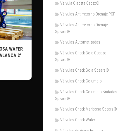
Válvula Clapeta Cepex®
Válvulas Antirretorno Drenaje PCP
Válvulas Antirretorno Drenaje
Spears®
Válvulas Automatizadas
POSA WAFER
Válvulas Check Bola Cedazo
ALANCA 2″
Spears®
Válvulas Check Bola Spears®
Válvulas Check Columpio
Válvulas Check Columpio Bridadas
Spears®
Válvulas Check Mariposa Spears®
Válvulas Check Wafer
Válvulas de Acero Forjado