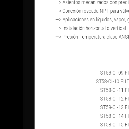
—> Asientos mecanizados con precisi
—> Conexión roscada NPT para válvu
—> Aplicaciones en líquidos, vapor, g
—> Instalación horizontal o vertical.
—> Presión-Temperatura clase ANSI
ST58-CI-09 F
ST58-CI-10 FIL
ST58-CI-11 F
ST58-CI-12 F
ST58-CI-13 F
ST58-CI-14 F
ST58-CI-15 F