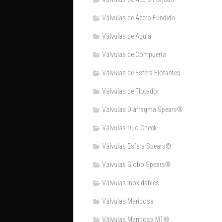
Válvulas de Acero Fundido
Válvulas de Aguja
Válvulas de Compuerta
Válvulas de Esfera Flotantes
Válvulas de Flotador
Válvulas Diafragma Spears®️
Válvulas Duo Check
Válvulas Esfera Spears®
Válvulas Globo Spears®
Válvulas Inoxidables
Válvulas Mariposa
Válvulas Mariposa MT®