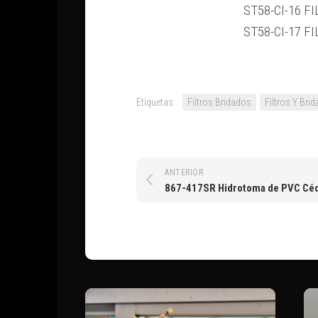
ST58-CI-16 F
ST58-CI-17 F
Etiquetas:
Filtros Bridados
Filtros Y Bri
ANTERIOR