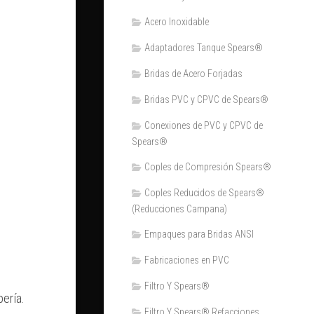
Acero Inoxidable
Adaptadores Tanque Spears®
Bridas de Acero Forjadas
Bridas PVC y CPVC de Spears®
Conexiones de PVC y CPVC de
Spears®
Coples de Compresión Spears®
Coples Reducidos de Spears®
(Reducciones Campana)
Empaques para Bridas ANSI
Fabricaciones en PVC
Filtro Y Spears®
ería.
Filtro Y Spears® Refacciones