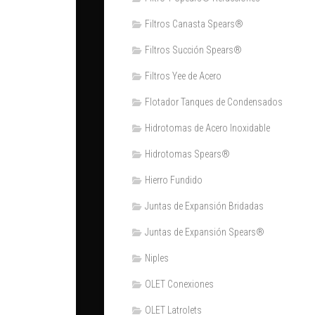
Filtros Canasta Spears®
Filtros Succión Spears®
Filtros Yee de Acero
Flotador Tanques de Condensados
Hidrotomas de Acero Inoxidable
Hidrotomas Spears®
Hierro Fundido
Juntas de Expansión Bridadas
Juntas de Expansión Spears®
Niples
OLET Conexiones
OLET Latrolets