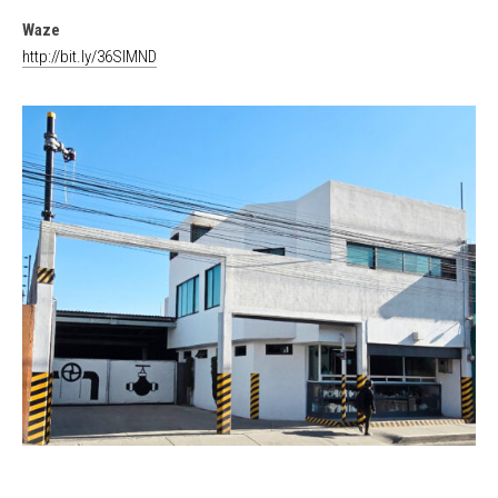
Waze
http://bit.ly/36SlMND