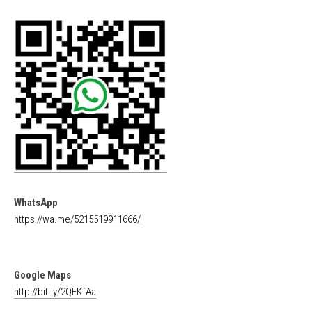
WhatsApp
https://wa.me/5215519911666/
Google Maps
http://bit.ly/2QEKfAa