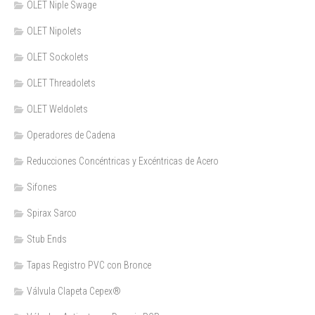
OLET Niple Swage
OLET Nipolets
OLET Sockolets
OLET Threadolets
OLET Weldolets
Operadores de Cadena
Reducciones Concéntricas y Excéntricas de Acero
Sifones
Spirax Sarco
Stub Ends
Tapas Registro PVC con Bronce
Válvula Clapeta Cepex®