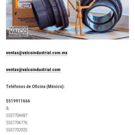
ventas@valcoindustrial.com.mx
ventas@valcoindustrial.com
Teléfonos de Oficina (México):
5519911666
&
5557704487
5557704776
5557702935